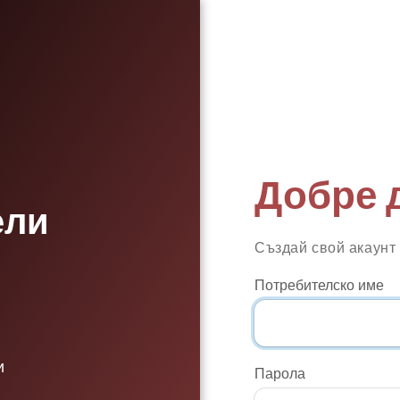
Добре 
ели
Създай свой акаунт
Потребителско име
и
Парола