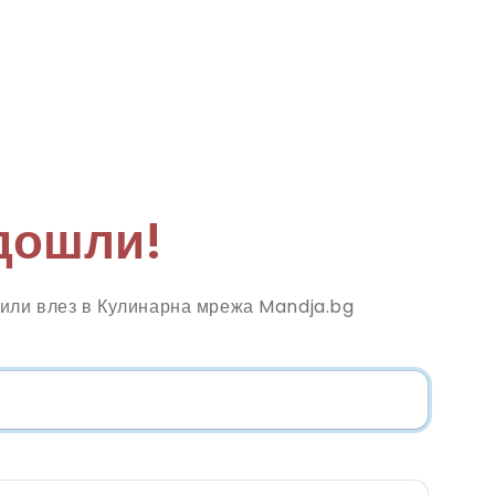
дошли!
 или влез в Кулинарна мрежа Mandja.bg