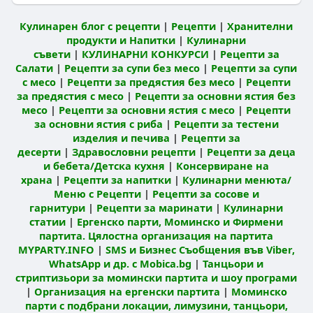
Кулинарен блог с рецепти
|
Рецепти
|
Хранителни
продукти и Напитки
|
Кулинарни
съвети
|
КУЛИНАРНИ КОНКУРСИ
|
Рецепти за
Салати
|
Рецепти за супи без месо
|
Рецепти за супи
с месо
|
Рецепти за предястия без месо
|
Рецепти
за предястия с месо
|
Рецепти за основни ястия без
месо
|
Рецепти за основни ястия с месо
|
Рецепти
за основни ястия с риба
|
Рецепти за тестени
изделия и печива
|
Рецепти за
десерти
|
Здравословни рецепти
|
Рецепти за деца
и бебета/Детска кухня
|
Консервиране на
храна
|
Рецепти за напитки
|
Кулинарни менюта/
Меню с Рецепти
|
Рецепти за сосове и
гарнитури
|
Рецепти за маринати
|
Кулинарни
статии
|
Ергенско парти, Моминско и Фирмени
партита. Цялостна организация на партита
MYPARTY.INFO
|
SMS и Бизнес Съобщения във Viber,
WhatsApp и др. с Mobica.bg
|
Танцьори и
стриптизьори за момински партита и шоу програми
|
Организация на ергенски партита
|
Моминско
парти с подбрани локации, лимузини, танцьори,