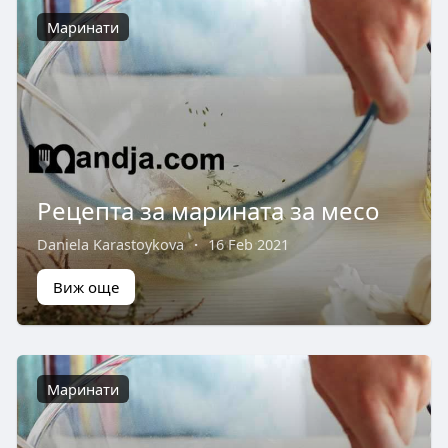
Маринати
Рецепта за марината за месо
Daniela Karastoykova
·
16 Feb 2021
Виж още
Маринати