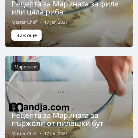
Рецепта за Марината за филе
или цяла риба
Master Chef
·
17 Jan 2021
Виж още
Маринати
Рецепта за Марината за
пържоли от пилешки бут
Master Chef
·
17 Jan 2021