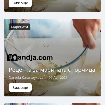
Виж още
Маринати
Рецепта за марината с горчица
Daniela Karastoykova
·
06 Apr 2021
Виж още