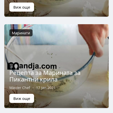
Виж още
Маринати
Рецепта за Марината за
Пикантни крила
Master Chef
·
17 Jan 2021
Виж още