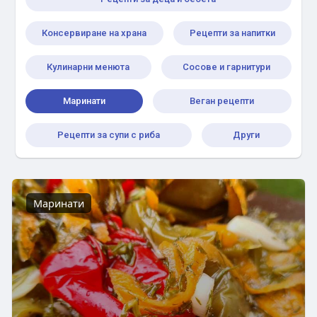
Консервиране на храна
Рецепти за напитки
Кулинарни менюта
Сосове и гарнитури
Маринати
Веган рецепти
Рецепти за супи с риба
Други
Маринати