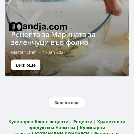
Рецепта за Марината за
зеленчуци във фолио
Master Chef
·
17 Jan 2021
Виж още
Зареди още
Кулинарен блог с рецепти
|
Рецепти
|
Хранителни
продукти и Напитки
|
Кулинарни
съвети
|
КУЛИНАРНИ КОНКУРСИ
|
Рецепти за