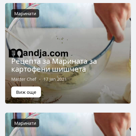
Маринати
Рецепта за Марината за
картофени шишчета
Master Chef
·
17 Jan 2021
Виж още
Маринати