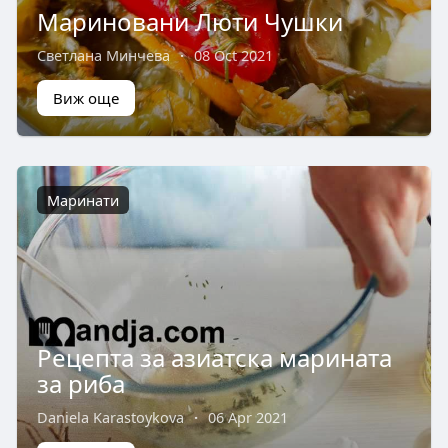
Мариновани Люти Чушки
Светлана Минчева
·
08 Oct 2021
Виж още
Маринати
Рецепта за азиатска марината
за риба
Daniela Karastoykova
·
06 Apr 2021