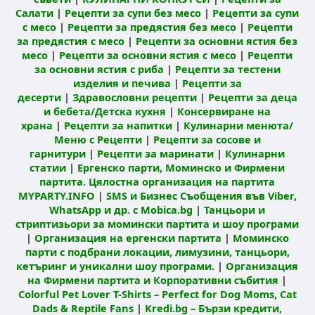
Салати
|
Рецепти за супи без месо
|
Рецепти за супи
с месо
|
Рецепти за предястия без месо
|
Рецепти
за предястия с месо
|
Рецепти за основни ястия без
месо
|
Рецепти за основни ястия с месо
|
Рецепти
за основни ястия с риба
|
Рецепти за тестени
изделия и печива
|
Рецепти за
десерти
|
Здравословни рецепти
|
Рецепти за деца
и бебета/Детска кухня
|
Консервиране на
храна
|
Рецепти за напитки
|
Кулинарни менюта/
Меню с Рецепти
|
Рецепти за сосове и
гарнитури
|
Рецепти за маринати
|
Кулинарни
статии
|
Ергенско парти, Моминско и Фирмени
партита. Цялостна организация на партита
MYPARTY.INFO
|
SMS и Бизнес Съобщения във Viber,
WhatsApp и др. с Mobica.bg
|
Танцьори и
стриптизьори за момински партита и шоу програми
|
Организация на ергенски партита
|
Моминско
парти с подбрани локации, лимузини, танцьори,
кетъринг и уникални шоу програми.
|
Организация
на Фирмени партита и Корпоративни събития
|
Colorful Pet Lover T-Shirts – Perfect for Dog Moms, Cat
Dads & Reptile Fans
|
Kredi.bg – Бързи кредити,