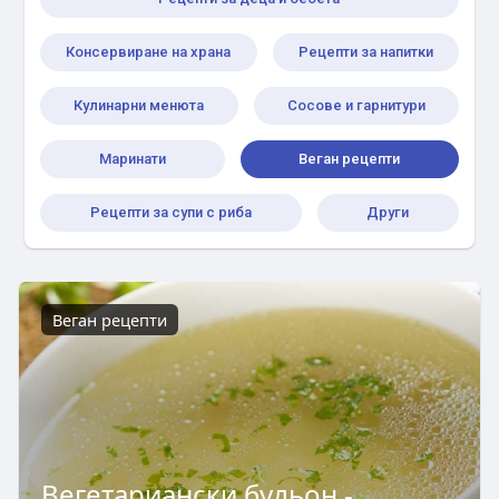
Консервиране на храна
Рецепти за напитки
Кулинарни менюта
Сосове и гарнитури
Маринати
Веган рецепти
Рецепти за супи с риба
Други
Веган рецепти
Вегетариански бульон -