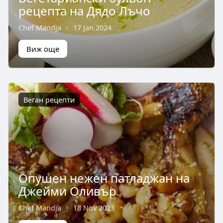
рецепта на Дядо Лъчо
Chef Mandja
·
17 Jan 2024
Виж още
Веган рецепти
Опушен нежен патладжан на
Джейми Оливър
Chef Mandja
·
18 Nov 2023