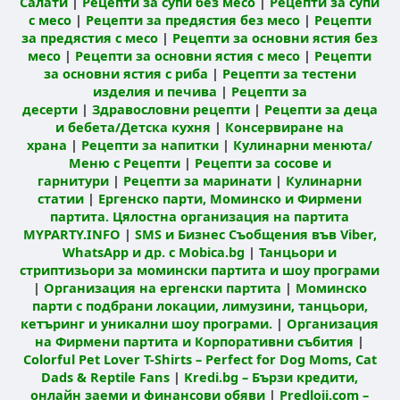
Салати
|
Рецепти за супи без месо
|
Рецепти за супи
с месо
|
Рецепти за предястия без месо
|
Рецепти
за предястия с месо
|
Рецепти за основни ястия без
месо
|
Рецепти за основни ястия с месо
|
Рецепти
за основни ястия с риба
|
Рецепти за тестени
изделия и печива
|
Рецепти за
десерти
|
Здравословни рецепти
|
Рецепти за деца
и бебета/Детска кухня
|
Консервиране на
храна
|
Рецепти за напитки
|
Кулинарни менюта/
Меню с Рецепти
|
Рецепти за сосове и
гарнитури
|
Рецепти за маринати
|
Кулинарни
статии
|
Ергенско парти, Моминско и Фирмени
партита. Цялостна организация на партита
MYPARTY.INFO
|
SMS и Бизнес Съобщения във Viber,
WhatsApp и др. с Mobica.bg
|
Танцьори и
стриптизьори за момински партита и шоу програми
|
Организация на ергенски партита
|
Моминско
парти с подбрани локации, лимузини, танцьори,
кетъринг и уникални шоу програми.
|
Организация
на Фирмени партита и Корпоративни събития
|
Colorful Pet Lover T-Shirts – Perfect for Dog Moms, Cat
Dads & Reptile Fans
|
Kredi.bg – Бързи кредити,
онлайн заеми и финансови обяви
|
Predloji.com –