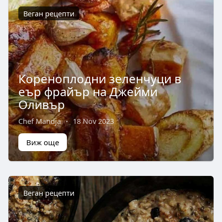
Веган рецепти
Кореноплодни зеленчуци в
еър фрайър на Джейми
Оливър
Chef Mandja
·
18 Nov 2023
Виж още
Веган рецепти