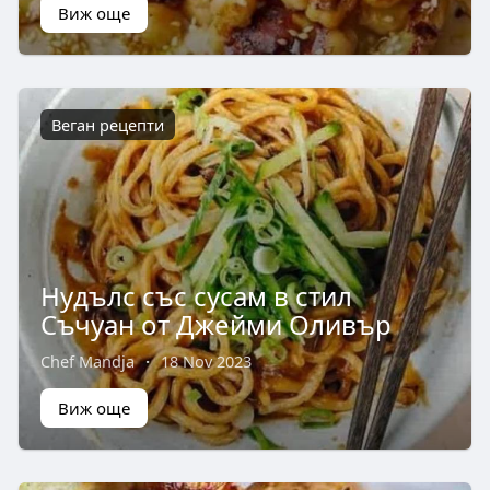
Виж още
Веган рецепти
Нудълс със сусам в стил
Съчуан от Джейми Оливър
Chef Mandja
·
18 Nov 2023
Виж още