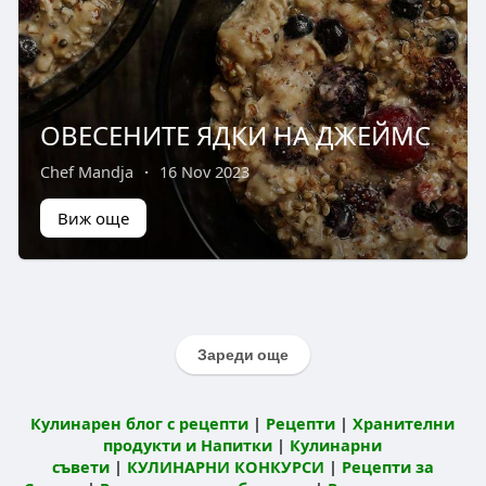
ОВЕСЕНИТЕ ЯДКИ НА ДЖЕЙМС
Chef Mandja
·
16 Nov 2023
Виж още
Зареди още
Кулинарен блог с рецепти
|
Рецепти
|
Хранителни
продукти и Напитки
|
Кулинарни
съвети
|
КУЛИНАРНИ КОНКУРСИ
|
Рецепти за