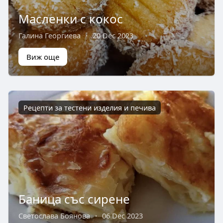
Масленки с кокос
Галина Георгиева
·
20 Dec 2023
Виж още
Рецепти за тестени изделия и печива
Баница със сирене
Светослава Боянова
·
06 Dec 2023