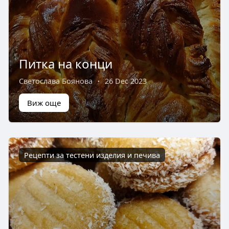
Питка на конци
Светослава Боянова
·
26 Dec 2023
Виж още
Рецепти за тестени изделия и печива