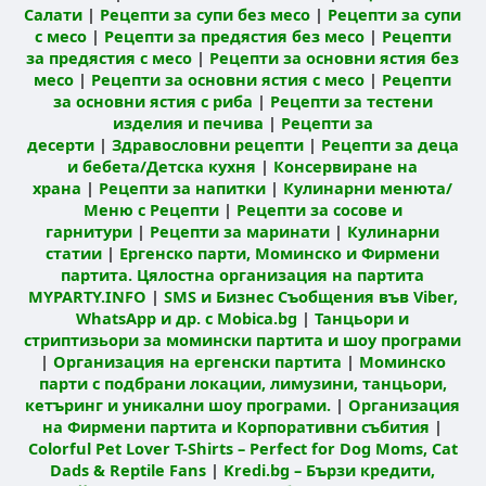
Салати
|
Рецепти за супи без месо
|
Рецепти за супи
с месо
|
Рецепти за предястия без месо
|
Рецепти
за предястия с месо
|
Рецепти за основни ястия без
месо
|
Рецепти за основни ястия с месо
|
Рецепти
за основни ястия с риба
|
Рецепти за тестени
изделия и печива
|
Рецепти за
десерти
|
Здравословни рецепти
|
Рецепти за деца
и бебета/Детска кухня
|
Консервиране на
храна
|
Рецепти за напитки
|
Кулинарни менюта/
Меню с Рецепти
|
Рецепти за сосове и
гарнитури
|
Рецепти за маринати
|
Кулинарни
статии
|
Ергенско парти, Моминско и Фирмени
партита. Цялостна организация на партита
MYPARTY.INFO
|
SMS и Бизнес Съобщения във Viber,
WhatsApp и др. с Mobica.bg
|
Танцьори и
стриптизьори за момински партита и шоу програми
|
Организация на ергенски партита
|
Моминско
парти с подбрани локации, лимузини, танцьори,
кетъринг и уникални шоу програми.
|
Организация
на Фирмени партита и Корпоративни събития
|
Colorful Pet Lover T-Shirts – Perfect for Dog Moms, Cat
Dads & Reptile Fans
|
Kredi.bg – Бързи кредити,