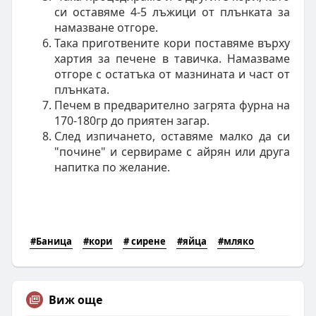
си оставяме 4-5 лъжици от плънката за
намазване отгоре.
Така приготвените кори поставяме върху
хартия за печене в тавичка. Намазваме
отгоре с остатъка от мазнината и част от
плънката.
Печем в предварително загрята фурна на
170-180гр до приятен загар.
След изпичането, оставяме малко да си
"почине" и сервираме с айрян или друга
напитка по желание.
#Баница
#кори
# сирене
#яйца
#мляко
Виж още