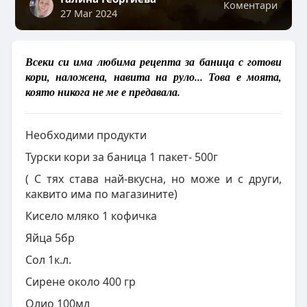
Коментари
27 Mar 2024
Всеки си има любима рецепта за баница с готови
кори, наложена, навита на руло... Това е моята,
която никога не ме е предавала.
Необходими продукти
Турски кори за баница 1 пакет- 500г
( С тях става най-вкусна, но може и с други,
каквито има по магазините)
Кисело мляко 1 кофичка
Яйца 5бр
Сол 1к.л.
Сирене около 400 гр
Олио 100мл