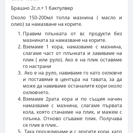
Брашно 2с.л.+ 1 бакпулвер
Около 150-200мл топла мазнина ( масло и
олио) за намазване на корите.
Правим плънката от вс продукти без
мазнината за намазване на корите.
Вземаме 1 кора, намазваме с мазнина,
слагаме част от плънката и завиваме на
плик ( или руло). Ако е на плик оставяме
го настрани
Ако е на руло, навиваме го като охлювче
и поставяме в центъра на тавата, за да
може да навиваме останалите кори около
охлювчето.
Вземаме 2рата кора и по същия начин
намазваме с мазнина, слагаме първата
кола, която станахме на плик, и мажем с
плънка. Отново сгъваме плик. Получава
се плик в плик..
Така процедираме и с другите кори, като