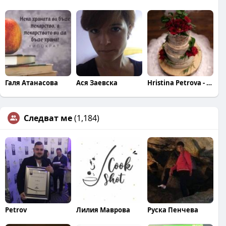
Галя Атанасова
Ася Заевска
Hristina Petrova - Georgieva
Следват ме
(1,184)
Petrov
Лилия Маврова
Руска Пенчева