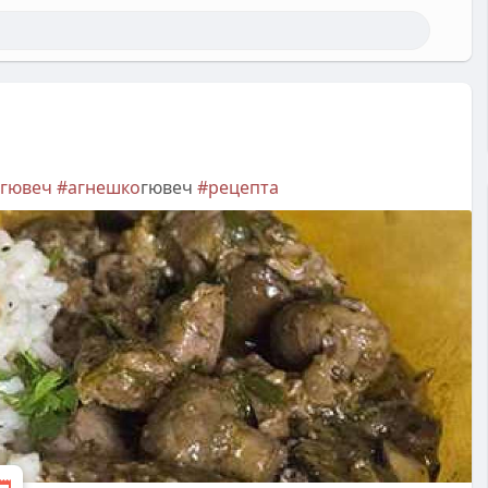
игювеч
#агнешко
гювеч
#рецепта