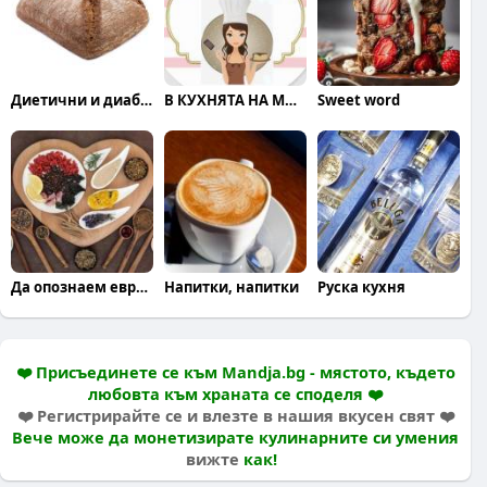
Диетични и диабетични храни
В КУХНЯТА НА МОДЕРНАТА ЖЕНА
Sweet word
Да опознаем европейските кухни
Напитки, напитки
Руска кухня
❤️ Присъединете се към Mandja.bg - мястото, където
любовта към храната се споделя ❤️
❤️ Регистрирайте се и влезте в нашия вкусен свят ❤️
Вече може да монетизирате кулинарните си умения
вижте
как!