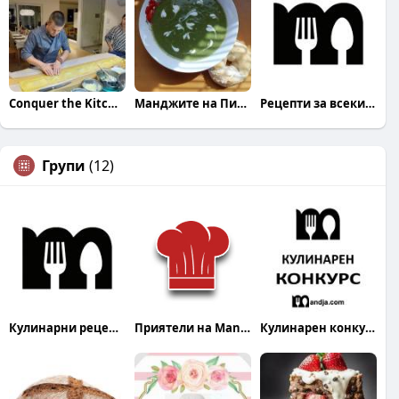
Conquer the Kitchen
Манджите на ПиПи
Рецепти за всеки Mandja.bg
Групи
(12)
Кулинарни рецепти
Приятели на Mandja.bg
Кулинарен конкурс