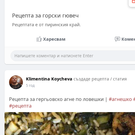
Рецепта за горски гювеч
Рецептата е от пиринския край.
Харесвам
Коме
Klimentina Koycheva
създаде рецепта / статия
5 год
Рецепта за гергьовско агне по ловешки |
#агнешко
#рецепта