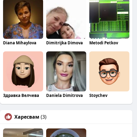
Diana Mihaylova
Dimitrijka Dimova
Metodi Petkov
Здравка Велчева
Daniela Dimitrova
Stoychev
Харесвам
(3)