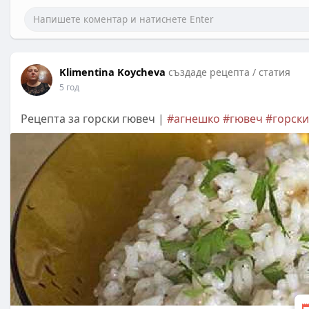
Klimentina Koycheva
създаде рецепта / статия
5 год
Рецепта за горски гювеч |
#агнешко
#гювеч
#горск