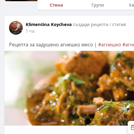
Стена
Групи
Ха
Klimentina Koycheva
създаде рецепта / статия
5 год
Рецепта за задушено агнешко месо |
#агнешко
#агн