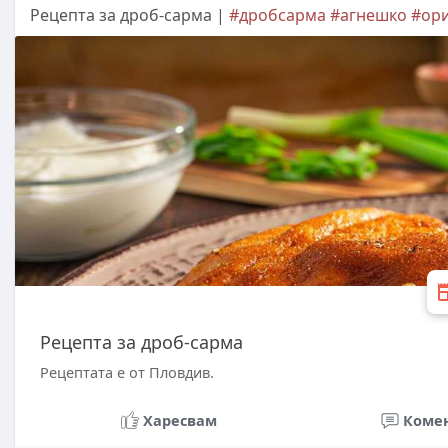
Рецепта за дроб-сарма |
#дробсарма
#агнешко
#ор
Рецепта за дроб-сарма
Рецептата е от Пловдив.
Харесвам
Коме