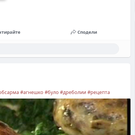
нтирайте
Сподели
обсарма
#агнешко
#було
#дреболии
#рецепта