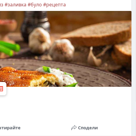
из
#заливка
#було
#рецепта
нтирайте
Сподели