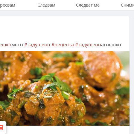
ресвам
Следвам
Следват ме
Сним
ешко
месо
#задушено
#рецепта
#задушено
агнешко