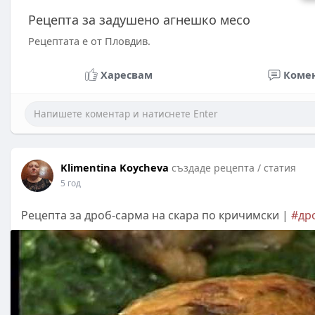
Рецепта за задушено агнешко месо
Рецептата е от Пловдив.
Харесвам
Коме
Klimentina Koycheva
създаде рецепта / статия
5 год
Рецепта за дроб-сарма на скара по кричимски |
#др