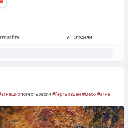
нтирайте
Сподели
#агнешко
погергьовски
#Гергьовден
#месо
#агне