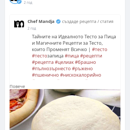
2 год
Chef Mandja
създаде рецепта / статия
2 год
Тайните на Идеалното Тесто за Пица
и Магичните Рецепти за Тесто,
които Променят Всичко |
#тесто
#тесто
запица
#пица
#рецепти
#рецепта
#целиак
#брашно
#пълнозърнесто
#ръжено
#пшенично
#нискокалорийно
#втасване
#замесване
#мая
Повече
#бакпулвер