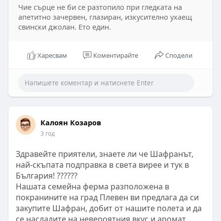
Чие сърце не би се разтопило при гледката на
апетитно зачервен, глазиран, изкусително ухаещ
свински джолан. Ето един.
Харесвам
Коментирайте
Сподели
Калоян Козаров
3 год
Здравейте приятели, знаете ли че Шафранът,
най-скъпата подправка в света вирее и тук в
България! ??????
Нашата семейна ферма разположена в
покранините на град Плевен ви предлага да си
закупите Шафран, добит от нашите полета и да
се насладите на невероятния вкус и аромат