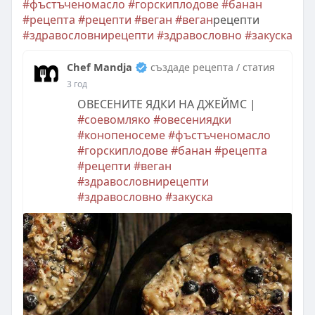
#фъстъченомасло
#горскиплодове
#банан
#рецепта
#рецепти
#веган
#веган
рецепти
#здравословнирецепти
#здравословно
#закуска
Chef Mandja
създаде рецепта / статия
3 год
ОВЕСЕНИТЕ ЯДКИ НА ДЖЕЙМС |
#соевомляко
#овесениядки
#конопеносеме
#фъстъченомасло
#горскиплодове
#банан
#рецепта
#рецепти
#веган
#здравословнирецепти
#здравословно
#закуска