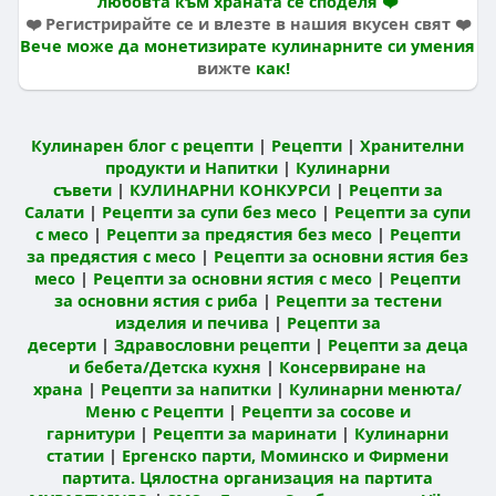
любовта към храната се споделя ❤️
❤️ Регистрирайте се и влезте в нашия вкусен свят ❤️
Вече може да монетизирате кулинарните си умения
вижте
как!
Кулинарен блог с рецепти
|
Рецепти
|
Хранителни
продукти и Напитки
|
Кулинарни
съвети
|
КУЛИНАРНИ КОНКУРСИ
|
Рецепти за
Салати
|
Рецепти за супи без месо
|
Рецепти за супи
с месо
|
Рецепти за предястия без месо
|
Рецепти
за предястия с месо
|
Рецепти за основни ястия без
месо
|
Рецепти за основни ястия с месо
|
Рецепти
за основни ястия с риба
|
Рецепти за тестени
изделия и печива
|
Рецепти за
десерти
|
Здравословни рецепти
|
Рецепти за деца
и бебета/Детска кухня
|
Консервиране на
храна
|
Рецепти за напитки
|
Кулинарни менюта/
Меню с Рецепти
|
Рецепти за сосове и
гарнитури
|
Рецепти за маринати
|
Кулинарни
статии
|
Ергенско парти, Моминско и Фирмени
партита. Цялостна организация на партита