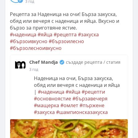
3 год
Рецепта за Наденица на очи! Бърза закуска,
обяд или вечеря с наденица и яйца. Вкусно и
бързо за приготвяне ястие.
#наденица
#яйца
#рецепта
#закуска
#бързоивкусно
#бързоилесно
#бързолесноивкусно
Chef Mandja
създаде рецепта / статия
3 год
Наденица на очи, Бърза закуска,
обяд или вечеря с наденица и яйца
|
#наденица
#яйца
#рецепти
#основноястие
#бързавечеря
#мащерка
#омлет
#пържене
#закуска
#шампионсказакуска