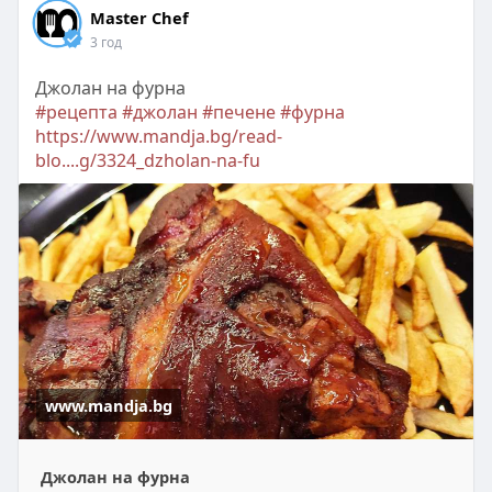
Master Chef
3 год
Джолан на фурна
#рецепта
#джолан
#печене
#фурна
https://www.mandja.bg/read-
blo....g/3324_dzholan-na-fu
www.mandja.bg
Джолан на фурна