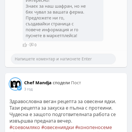
Интересно!
Знаех за наш шафран, но не
бях чувал за вашата ферма.
Предложете ни го,
създавайки страница с
повече информация и го
пуснете в маркетплейса!
·
0
Chef Mandja
сподели
Пост
3 год
Здравословна веган рецепта за овесени ядки.
Тази рецепта за закуска е пълна с протеини.
Чудесна е защото подготвителната работа се
извършва предната вечер.
#соевомляко
#овесениядки
#конопеносеме