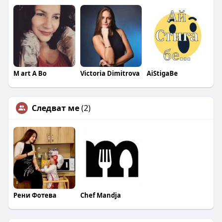
M art A Bo
Victoria Dimitrova
AiStigaBe
Следват ме
(2)
Рени Фотева
Chef Mandja