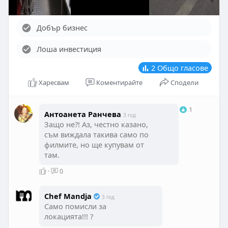
Добър бизнес
Лоша инвестиция
2
Общо гласове
Харесвам
Коментирайте
Сподели
1
Антоанета Ранчева
3 год
Защо не?! Аз, честно казано,
съм виждала такива само по
филмите, но ще купувам от
там.
·
0
Chef Mandja
3 год
Само помисли за
локацията!!! ?