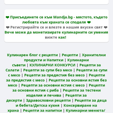
❤️ Присъединете се към Mandja.bg - мястото, където
любовта към храната се споделя ❤️
❤️ Регистрирайте се и влезте в нашия вкусен свят ❤️
Вече може да монетизирате кулинарните си умения
вижте
как!
Кулинарен блог с рецепти
|
Рецепти
|
Хранителни
продукти и Напитки
|
Кулинарни
съвети
|
КУЛИНАРНИ КОНКУРСИ
|
Рецепти за
Салати
|
Рецепти за супи без месо
|
Рецепти за супи
с месо
|
Рецепти за предястия без месо
|
Рецепти
за предястия с месо
|
Рецепти за основни ястия без
месо
|
Рецепти за основни ястия с месо
|
Рецепти
за основни ястия с риба
|
Рецепти за тестени
изделия и печива
|
Рецепти за
десерти
|
Здравословни рецепти
|
Рецепти за деца
и бебета/Детска кухня
|
Консервиране на
храна
|
Рецепти за напитки
|
Кулинарни менюта/