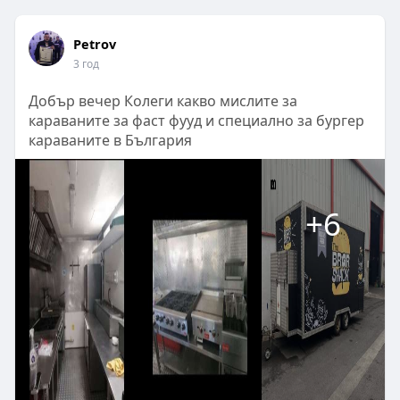
Petrov
3 год
Добър вечер Колеги какво мислите за
караваните за фаст фууд и специално за бургер
караваните в България
+6