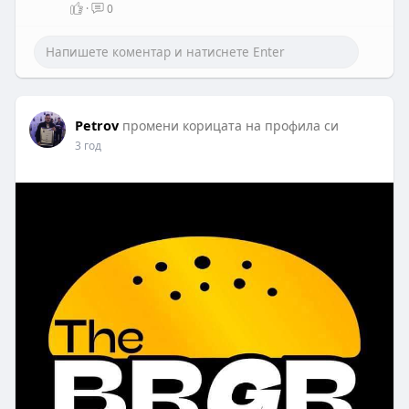
·
0
Petrov
промени корицата на профила си
3 год