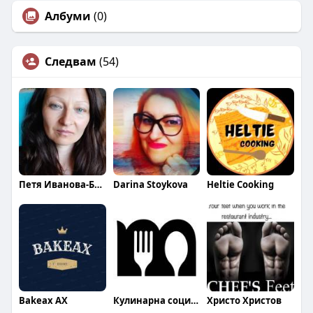
Албуми
(0)
Следвам
(54)
Петя Иванова-Благоева
Darina Stoykova
Heltie Cooking
Bakeax AX
Кулинарна социална мрежа Mandja
Христо Христов