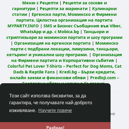
Меню с Рецепти
|
Рецепти за сосове и
гарнитури
|
Рецепти за маринати
|
Кулинарни
статии
|
Ергенско парти, Моминско и Фирмени
партита. Цялостна организация на партита
MYPARTY.INFO
|
SMS и Бизнес Съобщения във Viber,
WhatsApp и др. с Mobica.bg
|
Танцьори и
стриптизьори за момински партита и шоу програми
|
Организация на ергенски партита
|
Моминско
парти с подбрани локации, лимузини, танцьори,
кетъринг и уникални шоу програми.
|
Организация
на Фирмени партита и Корпоративни събития
|
Colorful Pet Lover T-Shirts – Perfect for Dog Moms, Cat
Dads & Reptile Fans
|
Kredi.bg – Бързи кредити,
онлайн заеми и финансови обяви
|
Predloji.com –
Безплатни обяви и услуги в България
Този сайт използва бисквитки, за да
© 2026 Кулинарна мрежа Mandja.bg
гарантира, че получавате най-доброто
Начало
Относно
Контакт
изживяване.
Научете повече
Политика за поверителност
Условия за ползване
РЕЦЕПТИ Кулинарен блог
Език
Разбрах!