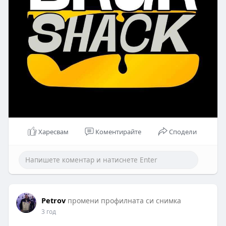
Харесвам
Коментирайте
Сподели
Petrov
промени профилната си снимка
3 год