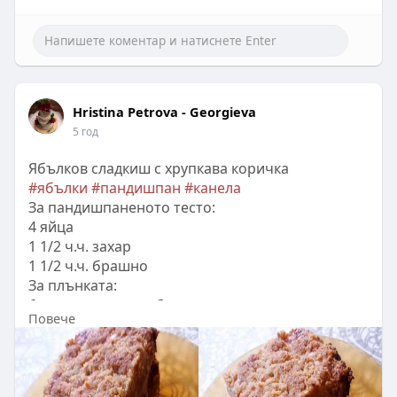
Hristina Petrova - Georgieva
5 год
Ябълков сладкиш с хрупкава коричка
#ябълки
#пандишпан
#канела
За пандишпаненото тесто:
4 яйца
1 1/2 ч.ч. захар
1 1/2 ч.ч. брашно
За плънката:
6 средно големи ябълки
Повече
100 г смлени орехи
100 г захар
1 ч.л. канела
1 пак. бакпулвер