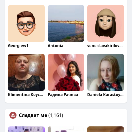
Georgiew1
Antonia
vencislavakirilova93
Klimentina Koycheva
Радина Рачева
Daniela Karastoykova
Следват ме
(1,161)