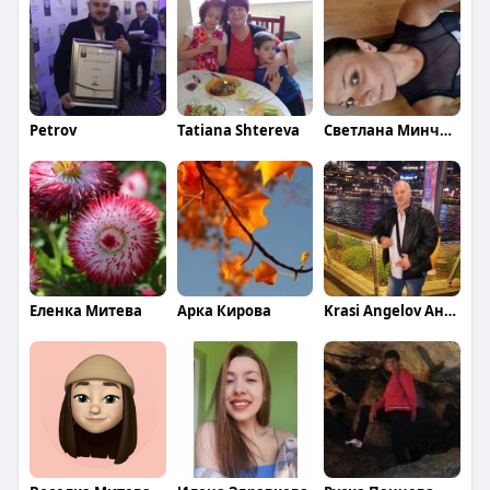
Petrov
Tatiana Shtereva
Светлана Минчева
Еленка Митева
Арка Кирова
Krasi Angelov Ангелов