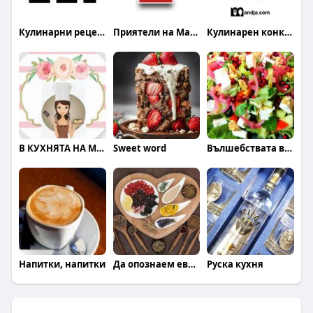
Кулинарни рецепти
Приятели на Mandja.bg
Кулинарен конкурс
В КУХНЯТА НА МОДЕРНАТА ЖЕНА
Sweet word
Вълшебствата в кухнята на Галя
Напитки, напитки
Да опознаем европейските кухни
Руска кухня