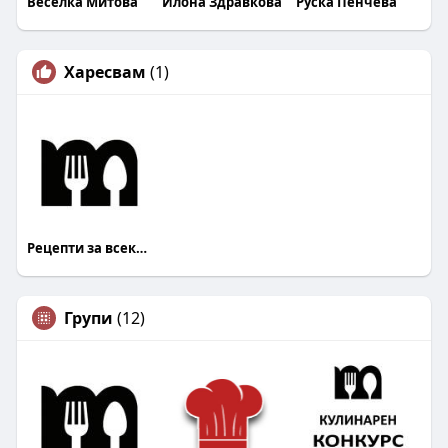
Веселка Митова
Илона Здравкова
Руска Пенчева
Харесвам
(1)
Рецепти за всеки Mandja.bg
Групи
(12)