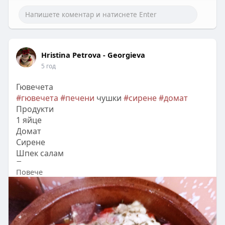
Hristina Petrova - Georgieva
5 год
Гювечета
#гювечета
#печени
чушки
#сирене
#домат
Продукти
1 яйце
Домат
Сирене
Шпек салам
Печени чушки
Повече
Черен пипер, шарена сол, чубрица на вкус.
Печете на 180гр. До готовност