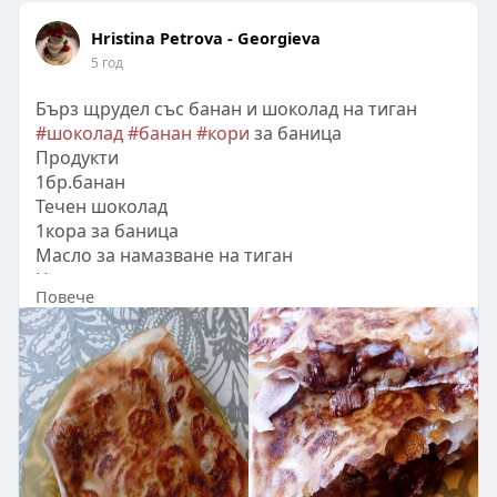
Hristina Petrova - Georgieva
5 год
Бърз щрудел със банан и шоколад на тиган
#шоколад
#банан
#кори
за баница
Продукти
1бр.банан
Течен шоколад
1кора за баница
Масло за намазване на тиган
Начин на приготвяне
Повече
Намажете кора с течен шоколад и нарежете
банана на шайби и ги подредете, сгънете на
плик и печете на тиган за 5 мин