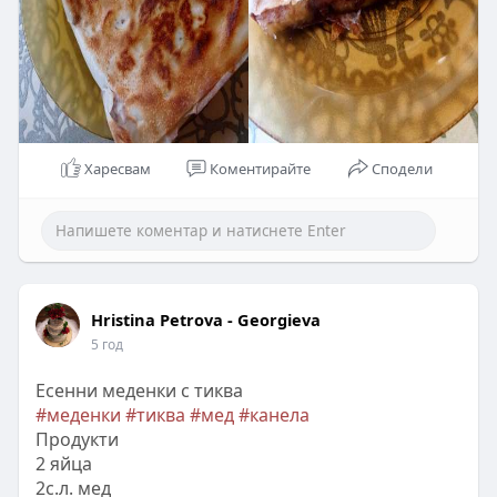
Харесвам
Коментирайте
Сподели
Hristina Petrova - Georgieva
5 год
Есенни меденки с тиква
#меденки
#тиква
#мед
#канела
Продукти
2 яйца
2с.л. мед