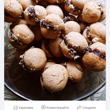
меда,канелата, ванилия и брашното .Меси се
твърди тесто и се оформят топчета.Пекат се на
180гр до зачервяване.Слепват се със сладко и
масло .
Харесвам
Коментирайте
Сподели