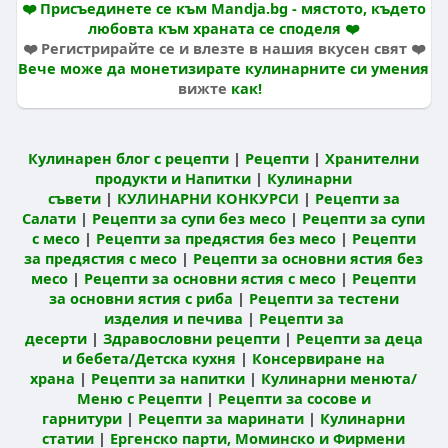
❤️ Присъединете се към Mandja.bg - мястото, където
любовта към храната се споделя ❤️
❤️ Регистрирайте се и влезте в нашия вкусен свят ❤️
Вече може да монетизирате кулинарните си умения
вижте
как!
Кулинарен блог с рецепти
|
Рецепти
|
Хранителни
продукти и Напитки
|
Кулинарни
съвети
|
КУЛИНАРНИ КОНКУРСИ
|
Рецепти за
Салати
|
Рецепти за супи без месо
|
Рецепти за супи
с месо
|
Рецепти за предястия без месо
|
Рецепти
за предястия с месо
|
Рецепти за основни ястия без
месо
|
Рецепти за основни ястия с месо
|
Рецепти
за основни ястия с риба
|
Рецепти за тестени
изделия и печива
|
Рецепти за
десерти
|
Здравословни рецепти
|
Рецепти за деца
и бебета/Детска кухня
|
Консервиране на
храна
|
Рецепти за напитки
|
Кулинарни менюта/
Меню с Рецепти
|
Рецепти за сосове и
гарнитури
|
Рецепти за маринати
|
Кулинарни
статии
|
Ергенско парти, Моминско и Фирмени