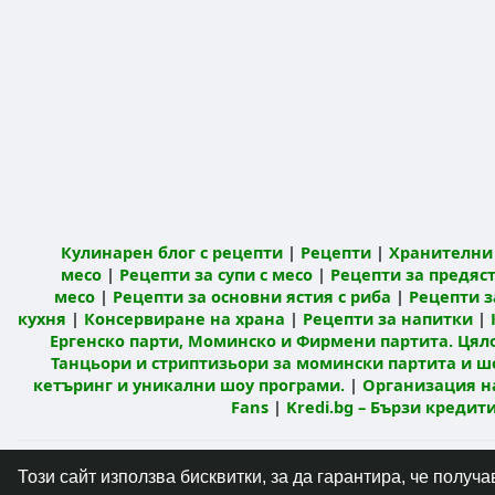
Кулинарен блог с рецепти
|
Рецепти
|
Хранителни 
месо
|
Рецепти за супи с месо
|
Рецепти за предяст
месо
|
Рецепти за основни ястия с риба
|
Рецепти з
кухня
|
Консервиране на храна
|
Рецепти за напитки
|
Ергенско парти, Моминско и Фирмени партита. Цял
Танцьори и стриптизьори за момински партита и ш
кетъринг и уникални шоу програми.
|
Организация н
Fans
|
Kredi.bg – Бързи креди
© 2026 Кулинарна мрежа Mandja.bg
Начало
Този сайт използва бисквитки, за да гарантира, че полу