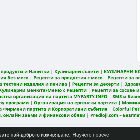
продукти и Напитки
|
Кулинарни съвети
|
КУЛИНАРНИ К
ия без месо
|
Рецепти за предястия с месо
|
Рецепти за о
а тестени изделия и печива
|
Рецепти за десерти
|
Здрав
Кулинарни менюта/Меню с Рецепти
|
Рецепти за сосове и
остна организация на партита MYPARTY.INFO
|
SMS и Бизне
оу програми
|
Организация на ергенски партита
|
Моминс
а Фирмени партита и Корпоративни събития
|
Colorful Pet
ти, онлайн заеми и финансови обяви
|
Predloji.com – Безпл
Относно
Контакт
Политика за поверителност
Условия за по
чавате най-доброто изживяване.
Научете повече