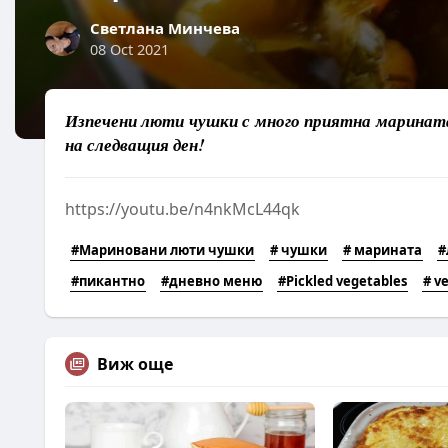
Светлана Минчева
08 Oct 2021
Изпечени люти чушки с много приятна марината.
на следващия ден!
https://youtu.be/n4nkMcL44qk
#Мариновани люти чушки
# чушки
# марината
#
#пикантно
#дневно меню
#Pickled vegetables
# v
Виж още