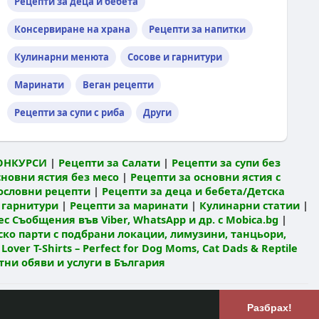
Рецепти за деца и бебета
Консервиране на храна
Рецепти за напитки
Кулинарни менюта
Сосове и гарнитури
Маринати
Веган рецепти
Рецепти за супи с риба
Други
ОНКУРСИ
|
Рецепти за Салати
|
Рецепти за супи без
сновни ястия без месо
|
Рецепти за основни ястия с
ословни рецепти
|
Рецепти за деца и бебета/Детска
 гарнитури
|
Рецепти за маринати
|
Кулинарни статии
|
с Съобщения във Viber, WhatsApp и др. с Mobica.bg
|
ко парти с подбрани локации, лимузини, танцьори,
 Lover T-Shirts – Perfect for Dog Moms, Cat Dads & Reptile
атни обяви и услуги в България
Език
лзване
РЕЦЕПТИ Кулинарен блог
Разбрах!