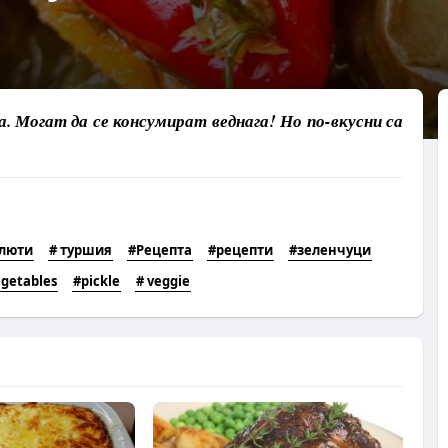
 Могат да се консумират веднага! Но по-вкусни са
люти
# туршия
#Рецепта
#рецепти
#зеленчуци
egetables
#pickle
# veggie