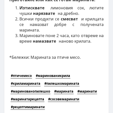
Изтисквате
лимоновия сок, лютите
чушки
нарязвате
на дребно.
Всички продукти се
смесват
и крилцата
се намазват добре с получената
марината.
Мариновате поне 2 часа, като отвреме на
време
намазвате
наново крилата.
*Бележки: Марината за птиче месо.
#птичемесо
#маринованикрила
#криламарината
#пилешкомарината
#маринованопилешко
#марината
#маринати
#маринатарецепта
#сосовемаринати
#рецептимаринати