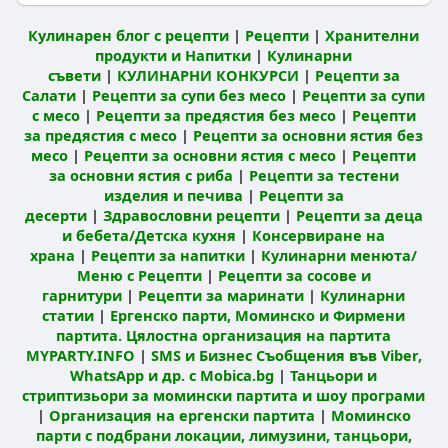
Кулинарен блог с рецепти
|
Рецепти
|
Хранителни
продукти и Напитки
|
Кулинарни
съвети
|
КУЛИНАРНИ КОНКУРСИ
|
Рецепти за
Салати
|
Рецепти за супи без месо
|
Рецепти за супи
с месо
|
Рецепти за предястия без месо
|
Рецепти
за предястия с месо
|
Рецепти за основни ястия без
месо
|
Рецепти за основни ястия с месо
|
Рецепти
за основни ястия с риба
|
Рецепти за тестени
изделия и печива
|
Рецепти за
десерти
|
Здравословни рецепти
|
Рецепти за деца
и бебета/Детска кухня
|
Консервиране на
храна
|
Рецепти за напитки
|
Кулинарни менюта/
Меню с Рецепти
|
Рецепти за сосове и
гарнитури
|
Рецепти за маринати
|
Кулинарни
статии
|
Ергенско парти, Моминско и Фирмени
партита. Цялостна организация на партита
MYPARTY.INFO
|
SMS и Бизнес Съобщения във Viber,
WhatsApp и др. с Mobica.bg
|
Танцьори и
стриптизьори за момински партита и шоу програми
|
Организация на ергенски партита
|
Моминско
парти с подбрани локации, лимузини, танцьори,