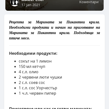
Коментари
17 Jan 2021
Рецепта за Марината за Пикантни крила.
Необходими продукти и начин на приготвяне на
Марината за Пикантни крила. Подходяща за
птиче месо.
Необходими продукти:
сокът на 1 лимон
150 мл кетчуп
4 с.л. олио
2 червени люти чушки
2 с.л. соев сос
1 с.л. сос Уорчестър
1 ч.л. червен пипер
Приготвяне или как се готви марината: