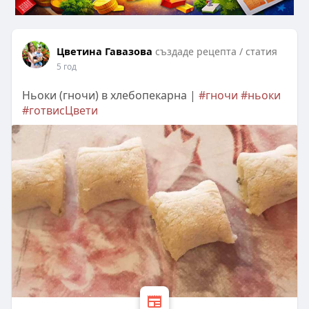
Цветина Гавазова
създаде рецепта / статия
5 год
Ньоки (гночи) в хлебопекарна |
#гночи
#ньоки
#готвисЦвети