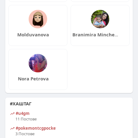
Molduvanova
Branimira Mincheva
Nora Petrova
#ХАШТАГ
#u4gm
11 Постове
#pokemontcgpocket
3 Постове