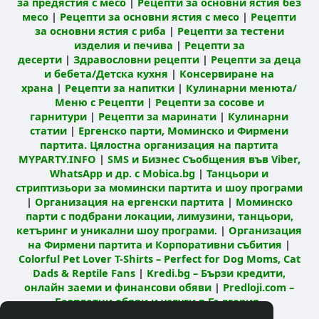
за предястия с месо
|
Рецепти за основни ястия без
месо
|
Рецепти за основни ястия с месо
|
Рецепти
за основни ястия с риба
|
Рецепти за тестени
изделия и печива
|
Рецепти за
десерти
|
Здравословни рецепти
|
Рецепти за деца
и бебета/Детска кухня
|
Консервиране на
храна
|
Рецепти за напитки
|
Кулинарни менюта/
Меню с Рецепти
|
Рецепти за сосове и
гарнитури
|
Рецепти за маринати
|
Кулинарни
статии
|
Ергенско парти, Моминско и Фирмени
партита. Цялостна организация на партита
MYPARTY.INFO
|
SMS и Бизнес Съобщения във Viber,
WhatsApp и др. с Mobica.bg
|
Танцьори и
стриптизьори за момински партита и шоу програми
|
Организация на ергенски партита
|
Моминско
парти с подбрани локации, лимузини, танцьори,
кетъринг и уникални шоу програми.
|
Организация
на Фирмени партита и Корпоративни събития
|
Colorful Pet Lover T-Shirts – Perfect for Dog Moms, Cat
Dads & Reptile Fans
|
Kredi.bg – Бързи кредити,
онлайн заеми и финансови обяви
|
Predloji.com –
Безплатни обяви и услуги в България