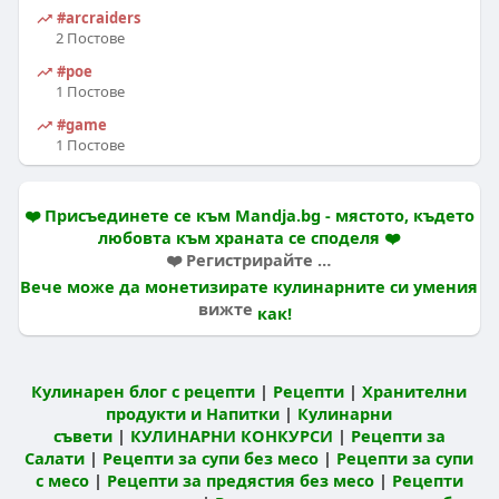
#arcraiders
2 Постове
#poe
1 Постове
#game
1 Постове
❤️ Присъединете се към Mandja.bg - мястото, където
любовта към храната се споделя ❤️
❤️ Регистрирайте се и влезте в нашия вкусен свят ❤️
Вече може да монетизирате кулинарните си умения
вижте
как!
Кулинарен блог с рецепти
|
Рецепти
|
Хранителни
продукти и Напитки
|
Кулинарни
съвети
|
КУЛИНАРНИ КОНКУРСИ
|
Рецепти за
Салати
|
Рецепти за супи без месо
|
Рецепти за супи
с месо
|
Рецепти за предястия без месо
|
Рецепти