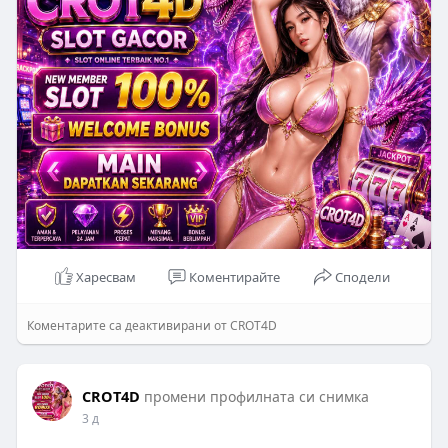
Click here to visit official site:
http://btcflashtool.org/
Харесвам
Коментирайте
Сподели
Коментарите са деактивирани от CROT4D
CROT4D
промени профилната си снимка
3 д