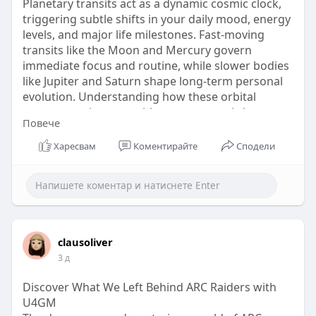
Planetary transits act as a dynamic cosmic clock,
triggering subtle shifts in your daily mood, energy
levels, and major life milestones. Fast-moving
transits like the Moon and Mercury govern
immediate focus and routine, while slower bodies
like Jupiter and Saturn shape long-term personal
evolution. Understanding how these orbital
movements interact with your personal chart
Повече
empowers you to navigate life with intention. If
you experience persistent obstacles, discovering
Харесвам
Коментирайте
Сподели
How to check Kaal Sarp Dosh on Astroma reveals
key karmic patterns in your birth chart. Track your
transits on Astroma to align your routine with
cosmic timing.
Visit :
https://astroma.co/blog/kaal-sarp-dosh-
guide
clausoliver
3 д
Discover What We Left Behind ARC Raiders with
U4GM