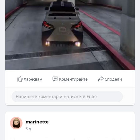
but the standard game provides several ways to
find a fire truck without outside help.
#u4gm
#gta5
Харесвам
Коментирайте
Сподели
marinette
3 д