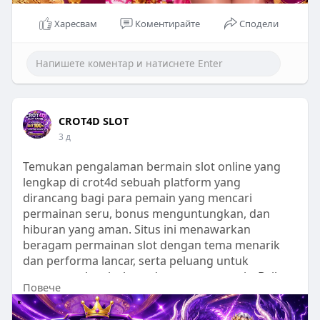
Харесвам
Коментирайте
Сподели
CROT4D SLOT
3 д
Temukan pengalaman bermain slot online yang
lengkap di crot4d sebuah platform yang
dirancang bagi para pemain yang mencari
permainan seru, bonus menguntungkan, dan
hiburan yang aman. Situs ini menawarkan
beragam permainan slot dengan tema menarik
dan performa lancar, serta peluang untuk
memenangkan jackpot dan putaran gratis. Baik
Повече
Anda seorang pemula yang baru pertama kali
mencoba slot maupun pemain berpengalaman