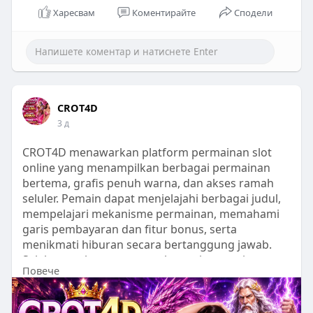
Харесвам
Коментирайте
Сподели
CROT4D
3 д
CROT4D menawarkan platform permainan slot
online yang menampilkan berbagai permainan
bertema, grafis penuh warna, dan akses ramah
seluler. Pemain dapat menjelajahi berbagai judul,
mempelajari mekanisme permainan, memahami
garis pembayaran dan fitur bonus, serta
menikmati hiburan secara bertanggung jawab.
Selalu tetapkan anggaran, bermain sesuai
Повече
kemampuan Anda, dan perlakukan perjudian
sebagai hiburan.