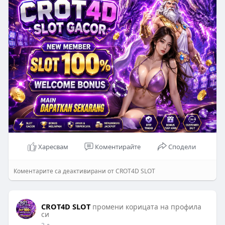
yang mengincar kemenangan konsisten, crot4d
menyediakan lingkungan bermain yang mudah
diakses dan ramah pengguna.
Click here to visit official site:
https://guinchofamiliaporto.org/
Харесвам
Коментирайте
Сподели
Коментарите са деактивирани от CROT4D SLOT
CROT4D SLOT
промени корицата на профила
си