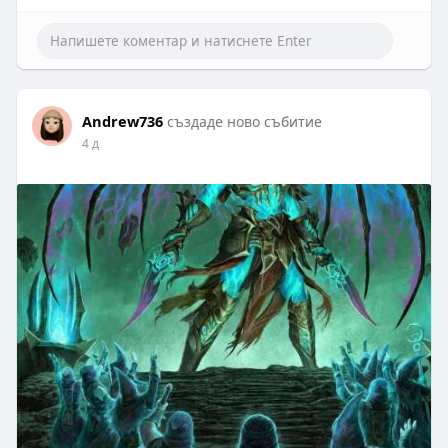
Andrew736
създаде ново събитие
4 д