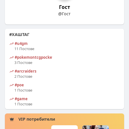
Гост
@Гост
#ХАШТАГ
#u4gm
11 Постове
#pokemontcgpocket
3 Постове
#arcraiders
2 Постове
#poe
1 Постове
#game
1 Постове
VIP потребители