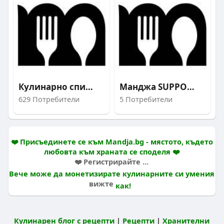
Кулинарно списание M
Манджа SUPPORT TEAM
629 Потребители
5 Потребители
❤️ Присъединете се към Mandja.bg - мястото, където
любовта към храната се споделя ❤️
❤️ Регистрирайте се и влезте в нашия вкусен свят ❤️
Вече може да монетизирате кулинарните си умения
вижте
как!
Кулинарен блог с рецепти
|
Рецепти
|
Хранителни