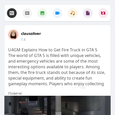
clausoliver
2 д
U4GM Explains How to Get Fire Truck in GTA 5
The world of GTA 5 is filled with unique vehicles,
and emergency vehicles are some of the most
interesting options available to players. Among
them, the fire truck stands out because of its size,
special equipment, and ability to create fun
gameplay moments. Players who enjoy collecting
rare vehicles or experimenting with different
Повече
experiences often search for methods to obtain
one. Some players also explore
https://www.u4gm.com/gta5/accounts
to access
more unlocked features, vehicles, and resources,