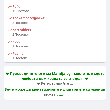
#u4gm
11 Постове
#pokemontcgpocket
3 Постове
#arcraiders
2 Постове
#poe
1 Постове
#game
1 Постове
❤️ Присъединете се към Mandja.bg - мястото, където
любовта към храната се споделя ❤️
❤️ Регистрирайте се и влезте в нашия вкусен свят ❤️
Вече може да монетизирате кулинарните си умения
вижте
как!