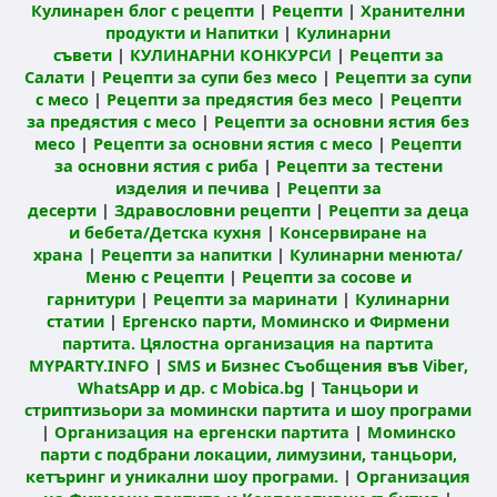
Кулинарен блог с рецепти
|
Рецепти
|
Хранителни
продукти и Напитки
|
Кулинарни
съвети
|
КУЛИНАРНИ КОНКУРСИ
|
Рецепти за
Салати
|
Рецепти за супи без месо
|
Рецепти за супи
с месо
|
Рецепти за предястия без месо
|
Рецепти
за предястия с месо
|
Рецепти за основни ястия без
месо
|
Рецепти за основни ястия с месо
|
Рецепти
за основни ястия с риба
|
Рецепти за тестени
изделия и печива
|
Рецепти за
десерти
|
Здравословни рецепти
|
Рецепти за деца
и бебета/Детска кухня
|
Консервиране на
храна
|
Рецепти за напитки
|
Кулинарни менюта/
Меню с Рецепти
|
Рецепти за сосове и
гарнитури
|
Рецепти за маринати
|
Кулинарни
статии
|
Ергенско парти, Моминско и Фирмени
партита. Цялостна организация на партита
MYPARTY.INFO
|
SMS и Бизнес Съобщения във Viber,
WhatsApp и др. с Mobica.bg
|
Танцьори и
стриптизьори за момински партита и шоу програми
|
Организация на ергенски партита
|
Моминско
парти с подбрани локации, лимузини, танцьори,
кетъринг и уникални шоу програми.
|
Организация