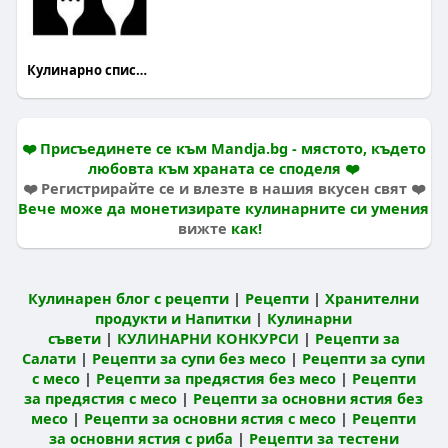
Кулинарно списание Mandja
❤️ Присъединете се към Mandja.bg - мястото, където
любовта към храната се споделя ❤️
❤️ Регистрирайте се и влезте в нашия вкусен свят ❤️
Вече може да монетизирате кулинарните си умения
вижте
как!
Кулинарен блог с рецепти
|
Рецепти
|
Хранителни
продукти и Напитки
|
Кулинарни
съвети
|
КУЛИНАРНИ КОНКУРСИ
|
Рецепти за
Салати
|
Рецепти за супи без месо
|
Рецепти за супи
с месо
|
Рецепти за предястия без месо
|
Рецепти
за предястия с месо
|
Рецепти за основни ястия без
месо
|
Рецепти за основни ястия с месо
|
Рецепти
за основни ястия с риба
|
Рецепти за тестени