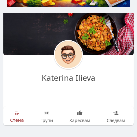
Katerina Ilieva
Стена
Групи
Харесвам
Следвам