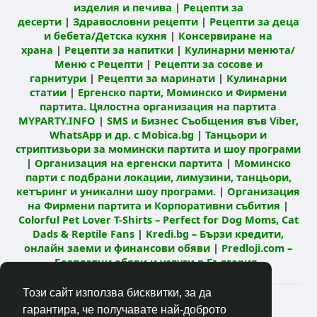
изделия и печива
|
Рецепти за
десерти
|
Здравословни рецепти
|
Рецепти за деца
и бебета/Детска кухня
|
Консервиране на
храна
|
Рецепти за напитки
|
Кулинарни менюта/
Меню с Рецепти
|
Рецепти за сосове и
гарнитури
|
Рецепти за маринати
|
Кулинарни
статии
|
Ергенско парти, Моминско и Фирмени
партита. Цялостна организация на партита
MYPARTY.INFO
|
SMS и Бизнес Съобщения във Viber,
WhatsApp и др. с Mobica.bg
|
Танцьори и
стриптизьори за момински партита и шоу програми
|
Организация на ергенски партита
|
Моминско
парти с подбрани локации, лимузини, танцьори,
кетъринг и уникални шоу програми.
|
Организация
на Фирмени партита и Корпоративни събития
|
Colorful Pet Lover T-Shirts – Perfect for Dog Moms, Cat
Dads & Reptile Fans
|
Kredi.bg – Бързи кредити,
онлайн заеми и финансови обяви
|
Predloji.com –
Безплатни обяви и услуги в България
Този сайт използва бисквитки, за да
© 2026 Кулинарна мрежа Mandja.bg
гарантира, че получавате най-доброто