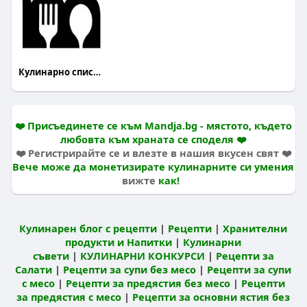
Кулинарно списание Mandja
❤️ Присъединете се към Mandja.bg - мястото, където
любовта към храната се споделя ❤️
❤️ Регистрирайте се и влезте в нашия вкусен свят ❤️
Вече може да монетизирате кулинарните си умения
вижте
как!
Кулинарен блог с рецепти
|
Рецепти
|
Хранителни
продукти и Напитки
|
Кулинарни
съвети
|
КУЛИНАРНИ КОНКУРСИ
|
Рецепти за
Салати
|
Рецепти за супи без месо
|
Рецепти за супи
с месо
|
Рецепти за предястия без месо
|
Рецепти
за предястия с месо
|
Рецепти за основни ястия без