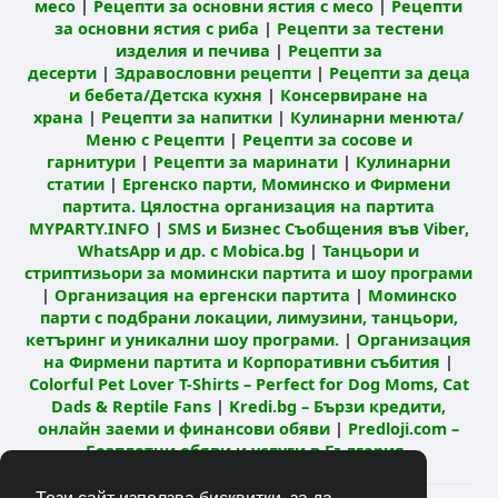
месо
|
Рецепти за основни ястия с месо
|
Рецепти
за основни ястия с риба
|
Рецепти за тестени
изделия и печива
|
Рецепти за
десерти
|
Здравословни рецепти
|
Рецепти за деца
и бебета/Детска кухня
|
Консервиране на
храна
|
Рецепти за напитки
|
Кулинарни менюта/
Меню с Рецепти
|
Рецепти за сосове и
гарнитури
|
Рецепти за маринати
|
Кулинарни
статии
|
Ергенско парти, Моминско и Фирмени
партита. Цялостна организация на партита
MYPARTY.INFO
|
SMS и Бизнес Съобщения във Viber,
WhatsApp и др. с Mobica.bg
|
Танцьори и
стриптизьори за момински партита и шоу програми
|
Организация на ергенски партита
|
Моминско
парти с подбрани локации, лимузини, танцьори,
кетъринг и уникални шоу програми.
|
Организация
на Фирмени партита и Корпоративни събития
|
Colorful Pet Lover T-Shirts – Perfect for Dog Moms, Cat
Dads & Reptile Fans
|
Kredi.bg – Бързи кредити,
онлайн заеми и финансови обяви
|
Predloji.com –
Безплатни обяви и услуги в България