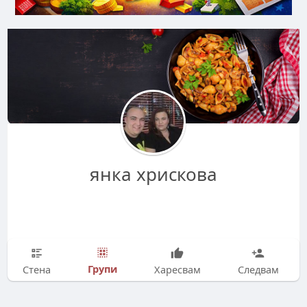
янка хрискова
Групи
Стена
Харесвам
Следвам