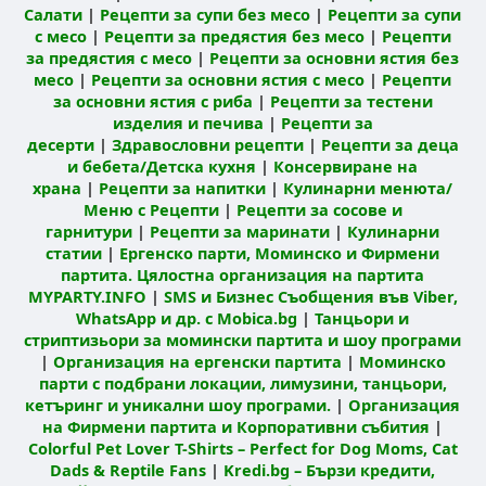
Салати
|
Рецепти за супи без месо
|
Рецепти за супи
с месо
|
Рецепти за предястия без месо
|
Рецепти
за предястия с месо
|
Рецепти за основни ястия без
месо
|
Рецепти за основни ястия с месо
|
Рецепти
за основни ястия с риба
|
Рецепти за тестени
изделия и печива
|
Рецепти за
десерти
|
Здравословни рецепти
|
Рецепти за деца
и бебета/Детска кухня
|
Консервиране на
храна
|
Рецепти за напитки
|
Кулинарни менюта/
Меню с Рецепти
|
Рецепти за сосове и
гарнитури
|
Рецепти за маринати
|
Кулинарни
статии
|
Ергенско парти, Моминско и Фирмени
партита. Цялостна организация на партита
MYPARTY.INFO
|
SMS и Бизнес Съобщения във Viber,
WhatsApp и др. с Mobica.bg
|
Танцьори и
стриптизьори за момински партита и шоу програми
|
Организация на ергенски партита
|
Моминско
парти с подбрани локации, лимузини, танцьори,
кетъринг и уникални шоу програми.
|
Организация
на Фирмени партита и Корпоративни събития
|
Colorful Pet Lover T-Shirts – Perfect for Dog Moms, Cat
Dads & Reptile Fans
|
Kredi.bg – Бързи кредити,