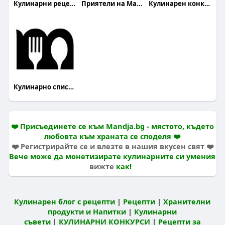
Кулинарни рецепти
Приятели на Mandja.bg
Кулинарен конкурс
Кулинарно списание Mandja
❤️ Присъединете се към Mandja.bg - мястото, където
любовта към храната се споделя ❤️
❤️ Регистрирайте се и влезте в нашия вкусен свят ❤️
Вече може да монетизирате кулинарните си умения
вижте
как!
Кулинарен блог с рецепти
|
Рецепти
|
Хранителни
продукти и Напитки
|
Кулинарни
съвети
|
КУЛИНАРНИ КОНКУРСИ
|
Рецепти за