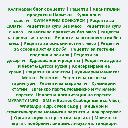
Кулинарен блог с рецепти
|
Рецепти
|
Хранителни
продукти и Напитки
|
Кулинарни
съвети
|
КУЛИНАРНИ КОНКУРСИ
|
Рецепти за
Салати
|
Рецепти за супи без месо
|
Рецепти за супи
с месо
|
Рецепти за предястия без месо
|
Рецепти
за предястия с месо
|
Рецепти за основни ястия без
месо
|
Рецепти за основни ястия с месо
|
Рецепти
за основни ястия с риба
|
Рецепти за тестени
изделия и печива
|
Рецепти за
десерти
|
Здравословни рецепти
|
Рецепти за деца
и бебета/Детска кухня
|
Консервиране на
храна
|
Рецепти за напитки
|
Кулинарни менюта/
Меню с Рецепти
|
Рецепти за сосове и
гарнитури
|
Рецепти за маринати
|
Кулинарни
статии
|
Ергенско парти, Моминско и Фирмени
партита. Цялостна организация на партита
MYPARTY.INFO
|
SMS и Бизнес Съобщения във Viber,
WhatsApp и др. с Mobica.bg
|
Танцьори и
стриптизьори за момински партита и шоу програми
|
Организация на ергенски партита
|
Моминско
парти с подбрани локации, лимузини, танцьори,