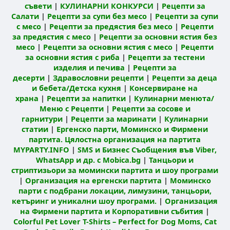
съвети
|
КУЛИНАРНИ КОНКУРСИ
|
Рецепти за
Салати
|
Рецепти за супи без месо
|
Рецепти за супи
с месо
|
Рецепти за предястия без месо
|
Рецепти
за предястия с месо
|
Рецепти за основни ястия без
месо
|
Рецепти за основни ястия с месо
|
Рецепти
за основни ястия с риба
|
Рецепти за тестени
изделия и печива
|
Рецепти за
десерти
|
Здравословни рецепти
|
Рецепти за деца
и бебета/Детска кухня
|
Консервиране на
храна
|
Рецепти за напитки
|
Кулинарни менюта/
Меню с Рецепти
|
Рецепти за сосове и
гарнитури
|
Рецепти за маринати
|
Кулинарни
статии
|
Ергенско парти, Моминско и Фирмени
партита. Цялостна организация на партита
MYPARTY.INFO
|
SMS и Бизнес Съобщения във Viber,
WhatsApp и др. с Mobica.bg
|
Танцьори и
стриптизьори за момински партита и шоу програми
|
Организация на ергенски партита
|
Моминско
парти с подбрани локации, лимузини, танцьори,
кетъринг и уникални шоу програми.
|
Организация
на Фирмени партита и Корпоративни събития
|
Colorful Pet Lover T-Shirts – Perfect for Dog Moms, Cat