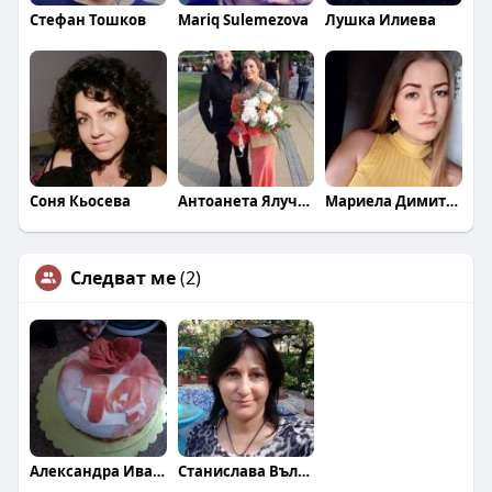
Стефан Тошков
Mariq Sulemezova
Лушка Илиева
Соня Кьосева
Антоанета Ялучева
Мариела Димитрова
Следват ме
(2)
Александра Иванова
Станислава Вълкова