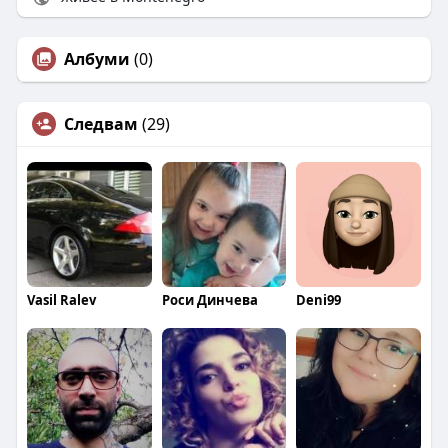
Албуми
(0)
Следвам
(29)
Vasil Ralev
Роси Динчева
Deni99