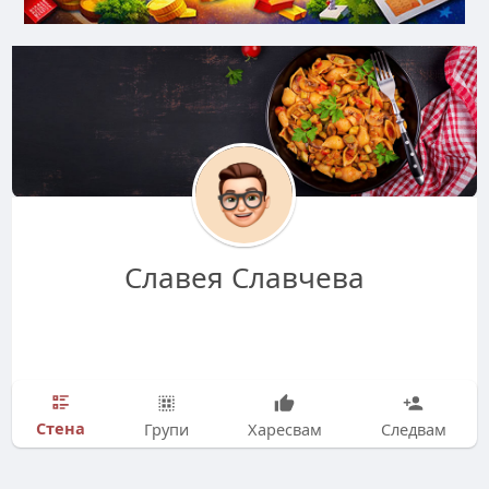
Славея Славчева
Стена
Групи
Харесвам
Следвам