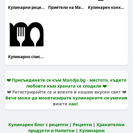
Кулинарни рецепти
Приятели на Mandja.bg
Кулинарен конкурс
Кулинарно списание Mandja
❤️ Присъединете се към Mandja.bg - мястото, където
любовта към храната се споделя ❤️
❤️ Регистрирайте се и влезте в нашия вкусен свят ❤️
Вече може да монетизирате кулинарните си умения
вижте
как!
Кулинарен блог с рецепти
|
Рецепти
|
Хранителни
продукти и Напитки
|
Кулинарни