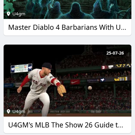
U4gm
Master Diablo 4 Barbarians With U4GM
25-07-26
U4gm
U4GM's MLB The Show 26 Guide to New Roster Roles