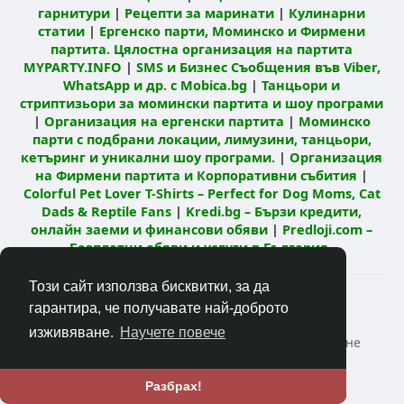
гарнитури
|
Рецепти за маринати
|
Кулинарни
статии
|
Ергенско парти, Моминско и Фирмени
партита. Цялостна организация на партита
MYPARTY.INFO
|
SMS и Бизнес Съобщения във Viber,
WhatsApp и др. с Mobica.bg
|
Танцьори и
стриптизьори за момински партита и шоу програми
|
Организация на ергенски партита
|
Моминско
парти с подбрани локации, лимузини, танцьори,
кетъринг и уникални шоу програми.
|
Организация
на Фирмени партита и Корпоративни събития
|
Colorful Pet Lover T-Shirts – Perfect for Dog Moms, Cat
Dads & Reptile Fans
|
Kredi.bg – Бързи кредити,
онлайн заеми и финансови обяви
|
Predloji.com –
Безплатни обяви и услуги в България
Този сайт използва бисквитки, за да
© 2026 Кулинарна мрежа Mandja.bg
гарантира, че получавате най-доброто
Начало
Относно
Контакт
изживяване.
Научете повече
Политика за поверителност
Условия за ползване
РЕЦЕПТИ Кулинарен блог
Език
Разбрах!