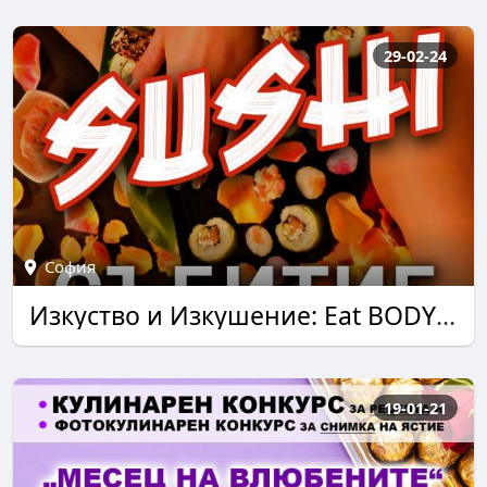
29-02-24
София
Изкуство и Изкушение: Eat BODY Art Sushi Експеримент!
19-01-21