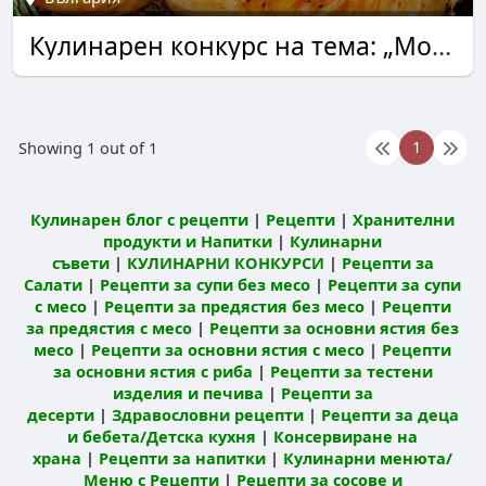
Кулинарен конкурс на тема: „Моята коледно-новогодишна рецепта“. Конкурс за авторски рецепти и фотокулинарен конкурс.
1
Showing 1 out of 1
Кулинарен блог с рецепти
|
Рецепти
|
Хранителни
продукти и Напитки
|
Кулинарни
съвети
|
КУЛИНАРНИ КОНКУРСИ
|
Рецепти за
Салати
|
Рецепти за супи без месо
|
Рецепти за супи
с месо
|
Рецепти за предястия без месо
|
Рецепти
за предястия с месо
|
Рецепти за основни ястия без
месо
|
Рецепти за основни ястия с месо
|
Рецепти
за основни ястия с риба
|
Рецепти за тестени
изделия и печива
|
Рецепти за
десерти
|
Здравословни рецепти
|
Рецепти за деца
и бебета/Детска кухня
|
Консервиране на
храна
|
Рецепти за напитки
|
Кулинарни менюта/
Меню с Рецепти
|
Рецепти за сосове и