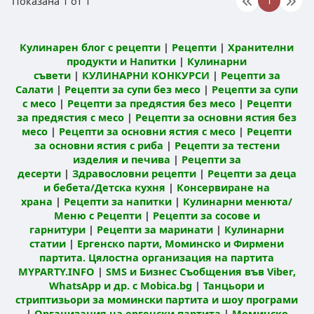
Показана 1 от 1
Кулинарен блог с рецепти
|
Рецепти
|
Хранителни
продукти и Напитки
|
Кулинарни
съвети
|
КУЛИНАРНИ КОНКУРСИ
|
Рецепти за
Салати
|
Рецепти за супи без месо
|
Рецепти за супи
с месо
|
Рецепти за предястия без месо
|
Рецепти
за предястия с месо
|
Рецепти за основни ястия без
месо
|
Рецепти за основни ястия с месо
|
Рецепти
за основни ястия с риба
|
Рецепти за тестени
изделия и печива
|
Рецепти за
десерти
|
Здравословни рецепти
|
Рецепти за деца
и бебета/Детска кухня
|
Консервиране на
храна
|
Рецепти за напитки
|
Кулинарни менюта/
Меню с Рецепти
|
Рецепти за сосове и
гарнитури
|
Рецепти за маринати
|
Кулинарни
статии
|
Ергенско парти, Моминско и Фирмени
партита. Цялостна организация на партита
MYPARTY.INFO
|
SMS и Бизнес Съобщения във Viber,
WhatsApp и др. с Mobica.bg
|
Танцьори и
стриптизьори за момински партита и шоу програми
|
Организация на ергенски партита
|
Моминско