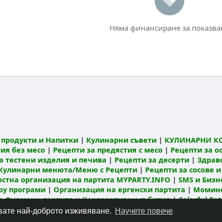
Няма финансиране за показва
продукти и Напитки
|
Кулинарни съвети
|
КУЛИНАРНИ К
ия без месо
|
Рецепти за предястия с месо
|
Рецепти за о
а тестени изделия и печива
|
Рецепти за десерти
|
Здрав
Кулинарни менюта/Меню с Рецепти
|
Рецепти за сосове и
остна организация на партита MYPARTY.INFO
|
SMS и Бизне
оу програми
|
Организация на ергенски партита
|
Моминс
а Фирмени партита и Корпоративни събития
|
Colorful Pet
ти, онлайн заеми и финансови обяви
|
Predloji.com – Безпл
чавате най-доброто изживяване.
Научете повече