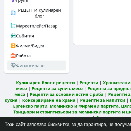
Група
РЕЦЕПТИ Кулинарен
блог
Маркетплейс/Пазар
Събития
Филми/Видеа
Работа
Финансиране
Кулинарен блог с рецепти
|
Рецепти
|
Хранителни 
месо
|
Рецепти за супи с месо
|
Рецепти за предяст
месо
|
Рецепти за основни ястия с риба
|
Рецепти з
кухня
|
Консервиране на храна
|
Рецепти за напитки
|
Ергенско парти, Моминско и Фирмени партита. Цял
Танцьори и стриптизьори за момински партита и ш
кетъринг и уникални шоу програми.
|
Организация н
Fans
|
Kredi.bg – Бързи креди
Този сайт използва бисквитки, за да гарантира, че полу