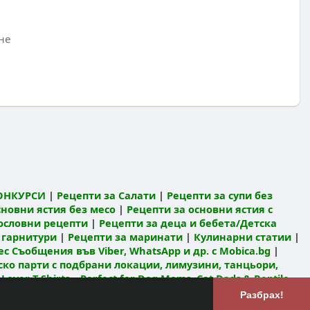
не
ОНКУРСИ
|
Рецепти за Салати
|
Рецепти за супи без
сновни ястия без месо
|
Рецепти за основни ястия с
ословни рецепти
|
Рецепти за деца и бебета/Детска
 гарнитури
|
Рецепти за маринати
|
Кулинарни статии
|
с Съобщения във Viber, WhatsApp и др. с Mobica.bg
|
ко парти с подбрани локации, лимузини, танцьори,
 Lover T-Shirts – Perfect for Dog Moms, Cat Dads & Reptile
атни обяви и услуги в България
Разбрах!