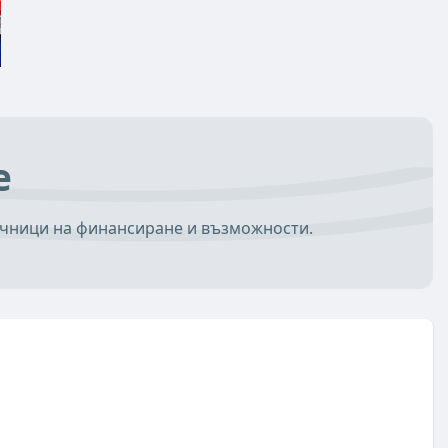
е
очници на финансиране и възможности.