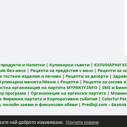
продукти и Напитки
|
Кулинарни съвети
|
КУЛИНАРНИ К
ия без месо
|
Рецепти за предястия с месо
|
Рецепти за о
а тестени изделия и печива
|
Рецепти за десерти
|
Здрав
Кулинарни менюта/Меню с Рецепти
|
Рецепти за сосове и
остна организация на партита MYPARTY.INFO
|
SMS и Бизне
оу програми
|
Организация на ергенски партита
|
Моминс
а Фирмени партита и Корпоративни събития
|
Colorful Pet
ти, онлайн заеми и финансови обяви
|
Predloji.com – Безпл
Относно
Контакт
Политика за поверителност
Условия за по
чавате най-доброто изживяване.
Научете повече