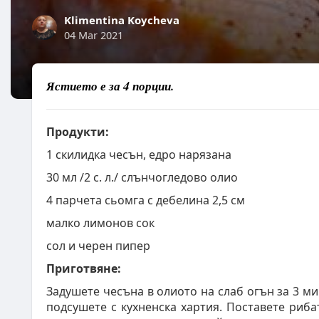
Klimentina Koycheva
04 Mar 2021
Ястието е за 4 порции.
Продукти:
1 скилидка чесън, едро нарязана
30 мл /2 с. л./ слънчогледово олио
4 парчета сьомга с дебелина 2,5 см
малко лимонов сок
сол и черен пипер
Приготвяне:
Задушете чесъна в олиото на слаб огън за 3 ми
подсушете с кухненска хартия. Поставете риб