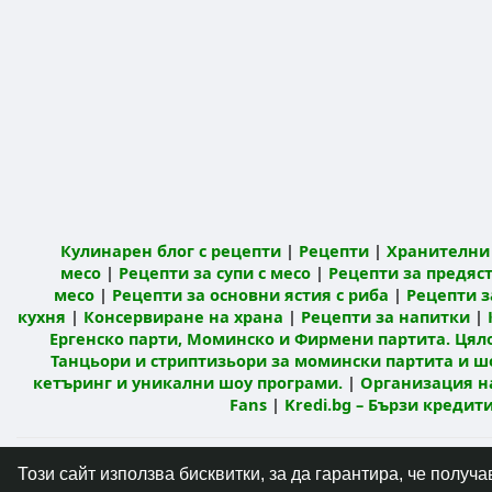
Кулинарен блог с рецепти
|
Рецепти
|
Хранителни 
месо
|
Рецепти за супи с месо
|
Рецепти за предяст
месо
|
Рецепти за основни ястия с риба
|
Рецепти з
кухня
|
Консервиране на храна
|
Рецепти за напитки
|
Ергенско парти, Моминско и Фирмени партита. Цял
Танцьори и стриптизьори за момински партита и ш
кетъринг и уникални шоу програми.
|
Организация н
Fans
|
Kredi.bg – Бързи креди
© 2026 Кулинарна мрежа Mandja.bg
Начало
Този сайт използва бисквитки, за да гарантира, че полу