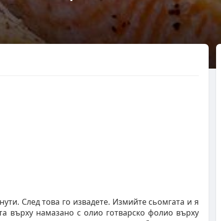
нути. След това го извадете. Измийте сьомгата и я
ата върху намазано с олио готварско фолио върху