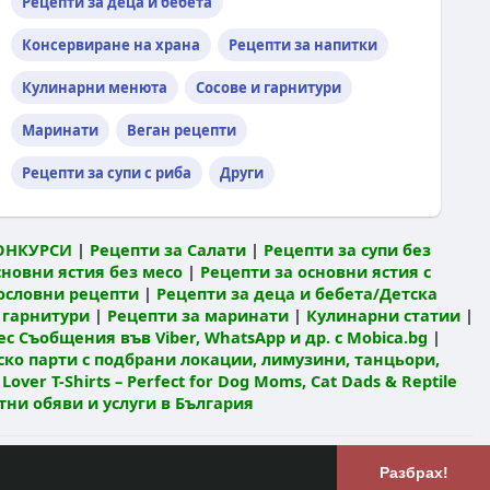
Рецепти за деца и бебета
Консервиране на храна
Рецепти за напитки
Кулинарни менюта
Сосове и гарнитури
Маринати
Веган рецепти
Рецепти за супи с риба
Други
ОНКУРСИ
|
Рецепти за Салати
|
Рецепти за супи без
сновни ястия без месо
|
Рецепти за основни ястия с
ословни рецепти
|
Рецепти за деца и бебета/Детска
 гарнитури
|
Рецепти за маринати
|
Кулинарни статии
|
с Съобщения във Viber, WhatsApp и др. с Mobica.bg
|
ко парти с подбрани локации, лимузини, танцьори,
 Lover T-Shirts – Perfect for Dog Moms, Cat Dads & Reptile
атни обяви и услуги в България
Език
лзване
РЕЦЕПТИ Кулинарен блог
Разбрах!