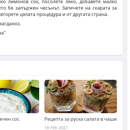
лко лимонов сок, посолете леко, добавете малко
ето бе запържен чесънът. Запечете на скарата за
вторете цялата процедура и от другата страна.
магданоз.
на"
ечен сос
Рецепта за руска салата в чаши
18 Feb 2021