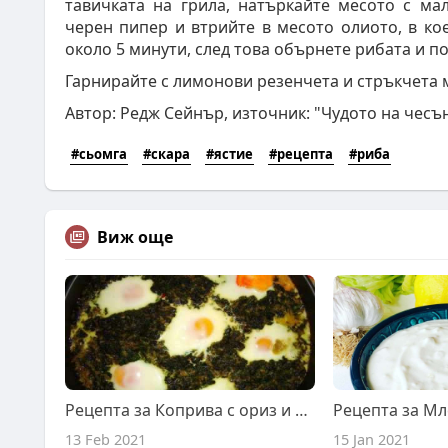
тавичката на грила, натъркайте месото с ма
черен пипер и втрийте в месото олиото, в ко
около 5 минути, след това обърнете рибата и по
Гарнирайте с лимонови резенчета и стръкчета 
Автор: Редж Сейнър, източник: "Чудото на чесъ
#сьомга
#скара
#ястие
#рецепта
#риба
Виж още
Рецепта за Коприва с ориз и яйца на очи.
Рецепта за Мл
13 Feb 2021
15 Jan 2021