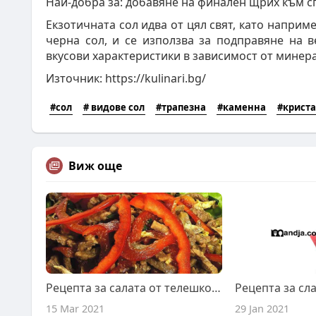
Най-добра за: добавяне на финален щрих към с
Екзотичната сол идва от цял свят, като наприм
черна сол, и се използва за подправяне на в
вкусови характеристики в зависимост от минера
Източник: https://kulinari.bg/
#сол
# видове сол
#трапезна
#каменна
#крист
Виж още
Рецепта за салата от телешко с чушки
15 Mar 2021
29 Jan 2021