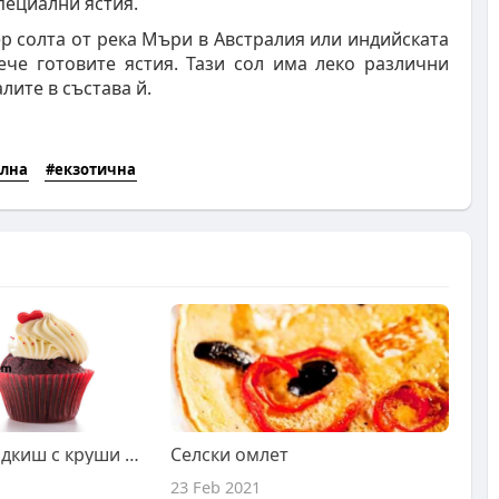
пециални ястия.
ер солта от река Мъри в Австралия или индийската
ече готовите ястия. Тази сол има леко различни
лите в състава й.
ална
#екзотична
Рецепта за сладкиш с круши и шоколад
Селски омлет
23 Feb 2021