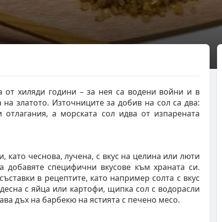
 от хиляди години – за нея са водени войни и в
 на златото. Източниците за добив на сол са два:
 отлагания, а морската сол идва от изпарената
, като чеснова, лучена, с вкус на целина или люти
да добавяте специфични вкусове към храната си.
съставки в рецептите, като например солта с вкус
десна с яйца или картофи, щипка сол с водорасли
ава дъх на барбекю на ястията с печено месо.