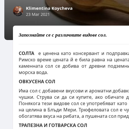
Klimentina Koycheva
23 Mar 2021
Запознайте се с различните видове сол.
СОЛТА
е ценена като консервант и подправка
Римско време цената й е била равна на цената
каменната сол се добива от древни подземни
морска вода.
ОВКУСЕНА СОЛ
Има сол с добавени вкусови и ароматни добавки
чушки. Струва си да си купите, ако обичате 
Понякога тези видове сол се употребяват като 
на целина в Блъди Мери. Трюфеловата сол е чу
обогатява вкуса на рибата, а пушената сол прид
ТРАПЕЗНА И ГОТВАРСКА СОЛ