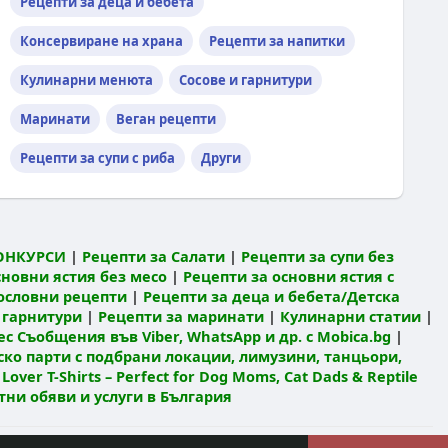
Рецепти за деца и бебета
Консервиране на храна
Рецепти за напитки
Кулинарни менюта
Сосове и гарнитури
Маринати
Веган рецепти
Рецепти за супи с риба
Други
ОНКУРСИ
|
Рецепти за Салати
|
Рецепти за супи без
сновни ястия без месо
|
Рецепти за основни ястия с
ословни рецепти
|
Рецепти за деца и бебета/Детска
 гарнитури
|
Рецепти за маринати
|
Кулинарни статии
|
с Съобщения във Viber, WhatsApp и др. с Mobica.bg
|
ко парти с подбрани локации, лимузини, танцьори,
 Lover T-Shirts – Perfect for Dog Moms, Cat Dads & Reptile
атни обяви и услуги в България