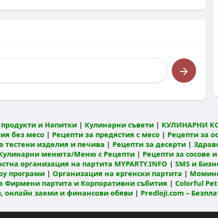
продукти и Напитки
|
Кулинарни съвети
|
КУЛИНАРНИ К
ия без месо
|
Рецепти за предястия с месо
|
Рецепти за о
а тестени изделия и печива
|
Рецепти за десерти
|
Здрав
Кулинарни менюта/Меню с Рецепти
|
Рецепти за сосове и
остна организация на партита MYPARTY.INFO
|
SMS и Бизне
оу програми
|
Организация на ергенски партита
|
Моминс
а Фирмени партита и Корпоративни събития
|
Colorful Pet
ти, онлайн заеми и финансови обяви
|
Predloji.com – Безпл