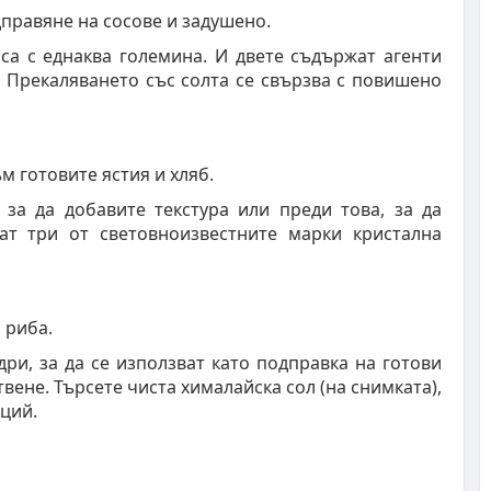
дправяне на сосове и задушено.
 са с еднаква големина. И двете съдържат агенти
). Прекаляването със солта се свързва с повишено
м готовите ястия и хляб.
, за да добавите текстура или преди това, за да
ат три от световноизвестните марки кристална
 риба.
ри, за да се използват като подправка на готови
твене. Търсете чиста хималайска сол (на снимката),
лций.