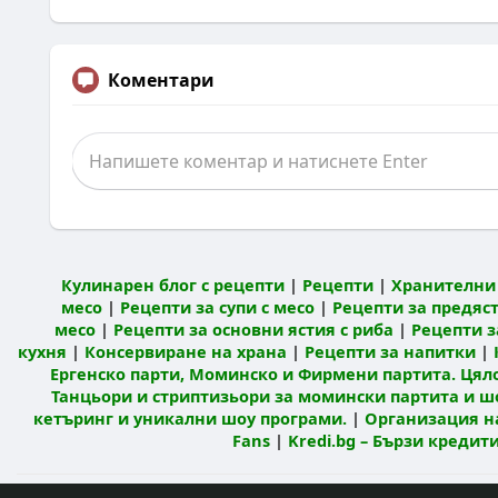
Коментари
Кулинарен блог с рецепти
|
Рецепти
|
Хранителни 
месо
|
Рецепти за супи с месо
|
Рецепти за предяст
месо
|
Рецепти за основни ястия с риба
|
Рецепти з
кухня
|
Консервиране на храна
|
Рецепти за напитки
|
Ергенско парти, Моминско и Фирмени партита. Цял
Танцьори и стриптизьори за момински партита и ш
кетъринг и уникални шоу програми.
|
Организация н
Fans
|
Kredi.bg – Бързи креди