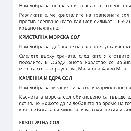
Най-добра за: осоляване на вода за готвене, по
Разликата е, че кристалите на трапезната сол
против слепване (като калциев силикат – Е552
кръвно налягане.
КРИСТАЛНА МОРСКА СОЛ
Най-добра за: добавяне на солена хрупкавост къ
Смелете върху храната, след като я сготвите
посолите. В Обединеното кралство се добив
морска сол – корнуолска, Малдон и Хален Мон.
КАМЕННА И ЕДРА СОЛ
Най-добра за: мелнични за сол и мариноване на
Късчетата морска сол обикновено са твърде ед
ястия, но можете да ги добавите по време на го
която е богата на минерали като магнезий и ка
ЕКЗОТИЧНА СОЛ