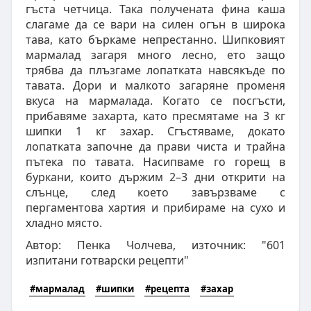
гъста четчица. Така получената фина каша
слагаме да се вари на силен огън в широка
тава, като бъркаме непрестанно. Шипковият
мармалад загаря много лесно, ето защо
трябва да плъзгаме лопатката навсякъде по
тавата. Дори и малкото загаряне променя
вкуса на мармалада. Когато се посгъсти,
прибавяме захарта, като пресмятаме на 3 кг
шипки 1 кг захар. Сгъстяваме, докато
лопатката започне да прави чиста и трайна
пътека по тавата. Насипваме го горещ в
буркани, които държим 2–3 дни открити на
слънце, след което завързваме с
пергаментова хартия и прибираме на сухо и
хладно място.
Автор: Пенка Чолчева, източник: "601
изпитани готварски рецепти"
#мармалад
#шипки
#рецепта
#захар