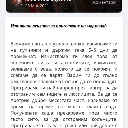
Коментари
25 Mar 2021
Изпитана рецепта за приготвяне на мармалад.
Вземаме напълно узрели шипки, изсипваме ги
на купчинки и държим така 5–6 дни да
поомекнат. Изчистваме ги след това от
венечните листа и дръжчиците, измиваме,
заливаме с вода, колкото да се покрият, и
слагаме да се варят. Варим ги до пълно
омекване и сваляме от огъня да се поохладят.
Претриваме ги най-напред през гивгир, за да
отстраним семчиците и люспиците. За да се
претрие добре месестата част, наливаме от
време на време по малко хладка вода.
Получената каша прекарваме през много
гъсто сито, за да отстраним косъмците.
Претриването става с ръка или най-добре с