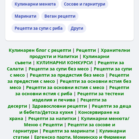
Кулинарни менюта
Сосове и гарнитури
Маринати
Веган рецепти
Рецепти за супи с риба
Други
Кулинарен блог с рецепти
|
Рецепти
|
Хранителни
продукти и Напитки
|
Кулинарни
съвети
|
КУЛИНАРНИ КОНКУРСИ
|
Рецепти за
Салати
|
Рецепти за супи без месо
|
Рецепти за супи
с месо
|
Рецепти за предястия без месо
|
Рецепти
за предястия с месо
|
Рецепти за основни ястия без
месо
|
Рецепти за основни ястия с месо
|
Рецепти
за основни ястия с риба
|
Рецепти за тестени
изделия и печива
|
Рецепти за
десерти
|
Здравословни рецепти
|
Рецепти за деца
и бебета/Детска кухня
|
Консервиране на
храна
|
Рецепти за напитки
|
Кулинарни менюта/
Меню с Рецепти
|
Рецепти за сосове и
гарнитури
|
Рецепти за маринати
|
Кулинарни
статии
|
Ергенско парти, Моминско и Фирмени