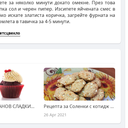
ете за няколко минути докато омекне. През това
пка сол и черен пипер. Изсипете яйчената смес в
Ако искате златиста коричка, загрейте фурната на
омлета в тавичка за 4-5 минути.
етсцвекло
ОБЪРНАТ БАНАНОВ СЛАДКИШ С КОКОС
Рецепта за Соленки с котидж сирене
26 Apr 2021