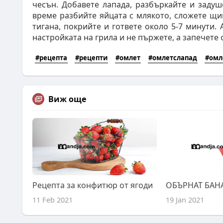
чесън. Добавете лапада, разбъркайте и задуш
време разбийте яйцата с млякото, сложете щи
тигана, покрийте и гответе около 5-7 минути. 
настройката на грила и не пържете, а запечете 
#рецепта
#рецепти
#омлет
#омлетслапад
#омл
Виж още
Рецепта за конфитюр от ягоди
11 Feb 2021
19 Jan 2021