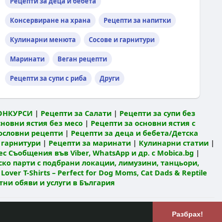
Рецепти за деца и бебета
Консервиране на храна
Рецепти за напитки
Кулинарни менюта
Сосове и гарнитури
Маринати
Веган рецепти
Рецепти за супи с риба
Други
ОНКУРСИ
|
Рецепти за Салати
|
Рецепти за супи без
сновни ястия без месо
|
Рецепти за основни ястия с
ословни рецепти
|
Рецепти за деца и бебета/Детска
 гарнитури
|
Рецепти за маринати
|
Кулинарни статии
|
с Съобщения във Viber, WhatsApp и др. с Mobica.bg
|
ко парти с подбрани локации, лимузини, танцьори,
 Lover T-Shirts – Perfect for Dog Moms, Cat Dads & Reptile
атни обяви и услуги в България
Език
лзване
РЕЦЕПТИ Кулинарен блог
Разбрах!