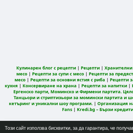
Кулинарен блог с рецепти
|
Рецепти
|
Хранителни 
месо
|
Рецепти за супи с месо
|
Рецепти за предяст
месо
|
Рецепти за основни ястия с риба
|
Рецепти з
кухня
|
Консервиране на храна
|
Рецепти за напитки
|
Ергенско парти, Моминско и Фирмени партита. Цял
Танцьори и стриптизьори за момински партита и ш
кетъринг и уникални шоу програми.
|
Организация н
Fans
|
Kredi.bg – Бързи креди
© 2026 Кулинарна мрежа Mandja.bg
Начало
Този сайт използва бисквитки, за да гарантира, че полу