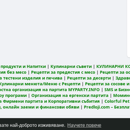
продукти и Напитки
|
Кулинарни съвети
|
КУЛИНАРНИ К
ия без месо
|
Рецепти за предястия с месо
|
Рецепти за о
а тестени изделия и печива
|
Рецепти за десерти
|
Здрав
Кулинарни менюта/Меню с Рецепти
|
Рецепти за сосове и
остна организация на партита MYPARTY.INFO
|
SMS и Бизне
оу програми
|
Организация на ергенски партита
|
Моминс
а Фирмени партита и Корпоративни събития
|
Colorful Pet
ти, онлайн заеми и финансови обяви
|
Predloji.com – Безпл
Относно
Контакт
Политика за поверителност
Условия за по
чавате най-доброто изживяване.
Научете повече