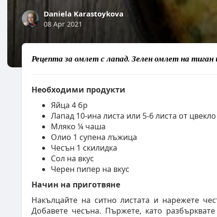
Daniela Karastoykova
08 Apr 2021
Рецепта за омлет с лапад. Зелен омлет на тиган 
Необходими продукти
Яйца 4 бр
Лапад 10-ина листа или 5-6 листа от цвекло
Мляко ¼ чаша
Олио 1 супена лъжица
Чесън 1 скилидка
Сол на вкус
Черен пипер на вкус
Начин на приготвяне
Накълцайте на ситно листата и нарежете чес
Добавете чесъна. Пържете, като разбърквате