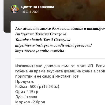
Цветина Гавазова
16 Oct 2021
Ако желаете може да ме последвате в инстаграм 
Instagram: Tsvetina Gavazova
Youtube chanel: Tsveti Gavazova
https://www.instagram.com/tsvetinagavazova/
https://www.youtube.com/cha
Изключително доволна съм от моят ИП. Всичк
губене на време вкусната домашна храна е серв
приготви и не само в Инстант Пот
Продукти:
Кайма - 500 гр (17,63 oz)
Ориз- 115 гр
Лук--1 глава
Морков - 2 броя