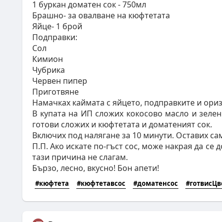
1 буркан доматен сок - 750мл
Брашно- за овалване на кюфтетата
Яйце- 1 брой
Подправки:
Сол
Кимион
Чубрика
Червен пипер
Приготвяне
Намачках каймата с яйцето, подправките и ориз
В купата на ИП сложих кокосово масло и зелен
готови сложих и кюфтетата и доматеният сок.
Включих под налягане за 10 минути. Оставих сам
П.П. Ако искате по-гъст сос, може накрая да с
тази причина не слагам.
Бързо, лесно, вкусно! Бон апети!
#кюфтета
#кюфтетавсос
#доматенсос
#готвисЦв