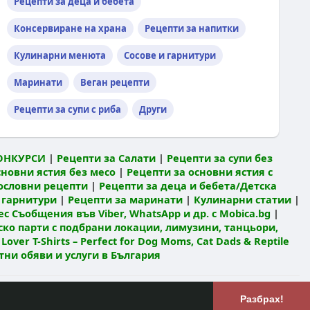
Рецепти за деца и бебета
Консервиране на храна
Рецепти за напитки
Кулинарни менюта
Сосове и гарнитури
Маринати
Веган рецепти
Рецепти за супи с риба
Други
ОНКУРСИ
|
Рецепти за Салати
|
Рецепти за супи без
сновни ястия без месо
|
Рецепти за основни ястия с
ословни рецепти
|
Рецепти за деца и бебета/Детска
 гарнитури
|
Рецепти за маринати
|
Кулинарни статии
|
с Съобщения във Viber, WhatsApp и др. с Mobica.bg
|
ко парти с подбрани локации, лимузини, танцьори,
 Lover T-Shirts – Perfect for Dog Moms, Cat Dads & Reptile
атни обяви и услуги в България
Език
лзване
РЕЦЕПТИ Кулинарен блог
Разбрах!