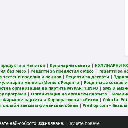
продукти и Напитки
|
Кулинарни съвети
|
КУЛИНАРНИ К
ия без месо
|
Рецепти за предястия с месо
|
Рецепти за о
а тестени изделия и печива
|
Рецепти за десерти
|
Здрав
Кулинарни менюта/Меню с Рецепти
|
Рецепти за сосове и
остна организация на партита MYPARTY.INFO
|
SMS и Бизне
оу програми
|
Организация на ергенски партита
|
Моминс
а Фирмени партита и Корпоративни събития
|
Colorful Pet
ти, онлайн заеми и финансови обяви
|
Predloji.com – Безпл
Относно
Контакт
Политика за поверителност
Условия за по
чавате най-доброто изживяване.
Научете повече