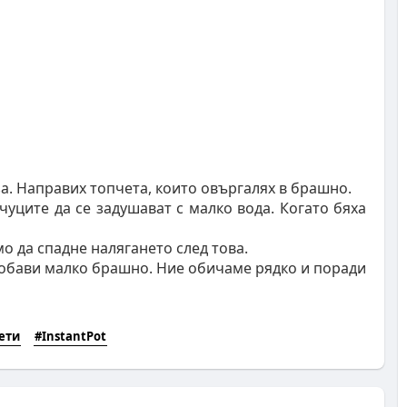
а. Направих топчета, които овъргалях в брашно.
чуците да се задушават с малко вода. Когато бяха
о да спадне налягането след това.
е добави малко брашно. Ние обичаме рядко и поради
ети
#InstantPot