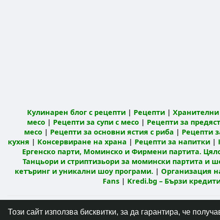
Кулинарен блог с рецепти
|
Рецепти
|
Хранителни 
месо
|
Рецепти за супи с месо
|
Рецепти за предяст
месо
|
Рецепти за основни ястия с риба
|
Рецепти з
кухня
|
Консервиране на храна
|
Рецепти за напитки
|
Ергенско парти, Моминско и Фирмени партита. Цял
Танцьори и стриптизьори за момински партита и ш
кетъринг и уникални шоу програми.
|
Организация н
Fans
|
Kredi.bg – Бързи креди
© 2026 Кулинарна мрежа Mandja.bg
Начало
Този сайт използва бисквитки, за да гарантира, че полу