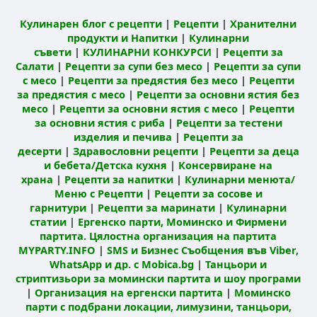
Кулинарен блог с рецепти
|
Рецепти
|
Хранителни
продукти и Напитки
|
Кулинарни
съвети
|
КУЛИНАРНИ КОНКУРСИ
|
Рецепти за
Салати
|
Рецепти за супи без месо
|
Рецепти за супи
с месо
|
Рецепти за предястия без месо
|
Рецепти
за предястия с месо
|
Рецепти за основни ястия без
месо
|
Рецепти за основни ястия с месо
|
Рецепти
за основни ястия с риба
|
Рецепти за тестени
изделия и печива
|
Рецепти за
десерти
|
Здравословни рецепти
|
Рецепти за деца
и бебета/Детска кухня
|
Консервиране на
храна
|
Рецепти за напитки
|
Кулинарни менюта/
Меню с Рецепти
|
Рецепти за сосове и
гарнитури
|
Рецепти за маринати
|
Кулинарни
статии
|
Ергенско парти, Моминско и Фирмени
партита. Цялостна организация на партита
MYPARTY.INFO
|
SMS и Бизнес Съобщения във Viber,
WhatsApp и др. с Mobica.bg
|
Танцьори и
стриптизьори за момински партита и шоу програми
|
Организация на ергенски партита
|
Моминско
парти с подбрани локации, лимузини, танцьори,