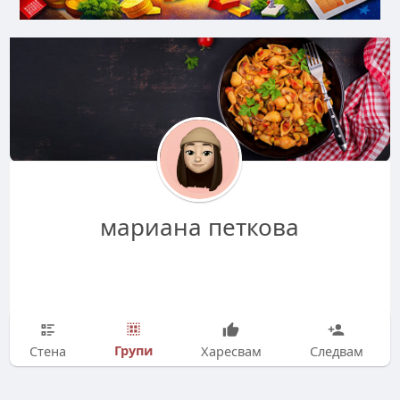
мариана петкова
Групи
Стена
Харесвам
Следвам