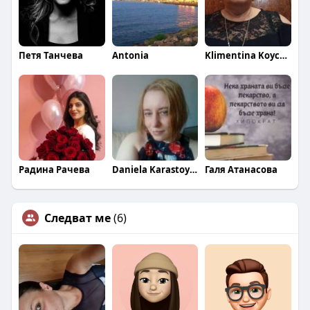
Петя Танчева
Antonia
Klimentina Koycheva
Радина Рачева
Daniela Karastoykova
Галя Атанасова
Следват ме
(6)