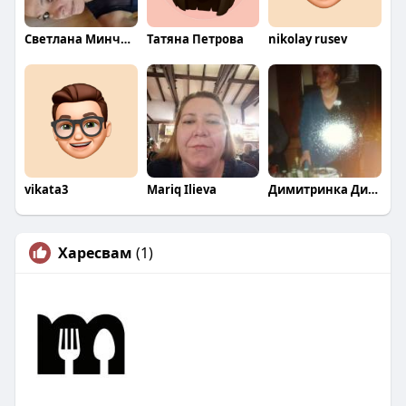
Светлана Минчева
Татяна Петрова
nikolay rusev
vikata3
Mariq Ilieva
Димитринка Димитрова
Харесвам
(1)