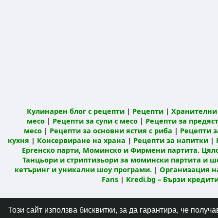
Кулинарен блог с рецепти
|
Рецепти
|
Хранителни 
месо
|
Рецепти за супи с месо
|
Рецепти за предяст
месо
|
Рецепти за основни ястия с риба
|
Рецепти з
кухня
|
Консервиране на храна
|
Рецепти за напитки
|
Ергенско парти, Моминско и Фирмени партита. Цял
Танцьори и стриптизьори за момински партита и ш
кетъринг и уникални шоу програми.
|
Организация н
Fans
|
Kredi.bg – Бързи креди
© 2026 Кулинарна мрежа Mandja.bg
Начало
Този сайт използва бисквитки, за да гарантира, че полу