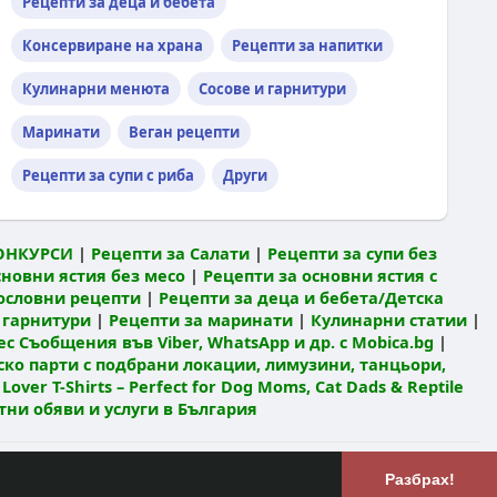
Рецепти за деца и бебета
Консервиране на храна
Рецепти за напитки
Кулинарни менюта
Сосове и гарнитури
Маринати
Веган рецепти
Рецепти за супи с риба
Други
ОНКУРСИ
|
Рецепти за Салати
|
Рецепти за супи без
сновни ястия без месо
|
Рецепти за основни ястия с
ословни рецепти
|
Рецепти за деца и бебета/Детска
 гарнитури
|
Рецепти за маринати
|
Кулинарни статии
|
с Съобщения във Viber, WhatsApp и др. с Mobica.bg
|
ко парти с подбрани локации, лимузини, танцьори,
 Lover T-Shirts – Perfect for Dog Moms, Cat Dads & Reptile
атни обяви и услуги в България
Език
лзване
РЕЦЕПТИ Кулинарен блог
Разбрах!