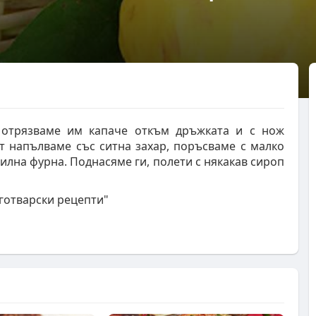
 отрязваме им капаче откъм дръжката и с нож
т напълваме със ситна захар, поръсваме с малко
илна фурна. Поднасяме ги, полети с някакав сироп
 готварски рецепти"