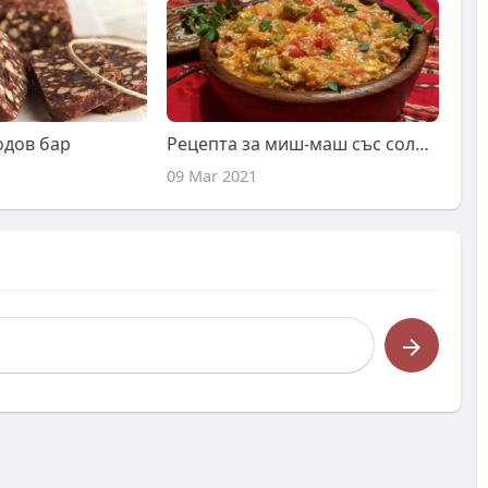
одов бар
Рецепта за миш-маш със солено говеждо месо
09 Mar 2021