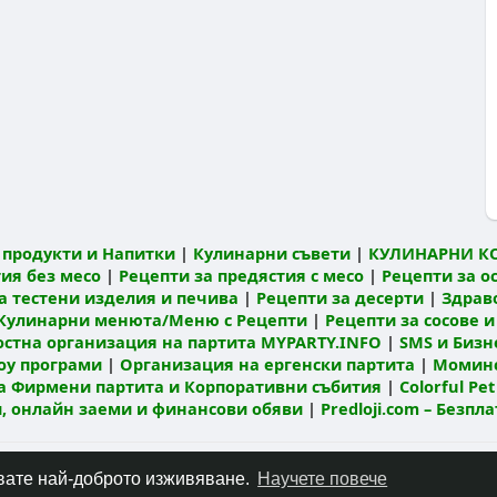
продукти и Напитки
|
Кулинарни съвети
|
КУЛИНАРНИ К
ия без месо
|
Рецепти за предястия с месо
|
Рецепти за о
а тестени изделия и печива
|
Рецепти за десерти
|
Здрав
Кулинарни менюта/Меню с Рецепти
|
Рецепти за сосове и
остна организация на партита MYPARTY.INFO
|
SMS и Бизне
оу програми
|
Организация на ергенски партита
|
Моминс
а Фирмени партита и Корпоративни събития
|
Colorful Pet
ти, онлайн заеми и финансови обяви
|
Predloji.com – Безпл
Относно
Контакт
Политика за поверителност
Условия за по
чавате най-доброто изживяване.
Научете повече