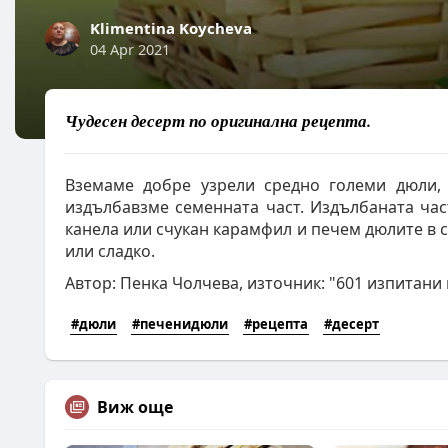
Klimentina Koycheva
04 Apr 2021
Чудесен десерт по оригинална рецепта.
Вземаме добре узрели средно големи дюли,
издълбавзме семенната част. Издълбаната час
канела или счукан карамфил и печем дюлите в с
или сладко.
Автор: Пенка Чолчева, източник: "601 изпитани
#дюли
#печенидюли
#рецепта
#десерт
Виж още