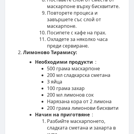
маскарпоне върху бисквитите.
Повторете процеса и
завършете със слой от
маскарпоне.
Посипете с кафе на прах.
Охладете за няколко часа
преди сервиране.
Лимоново Тирамису:
Необходими продукти
:
500 грама маскарпоне
200 мл сладкарска сметана
3 яйца
100 грама захар
200 мл лимонов сок
Нарязана кора от 2 лимона
200 грама лимонови бисквити
Начин на приготвяне
:
Разбийте маскарпонето,
сладката сметана и захарта в