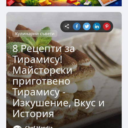
Кулинарни съвети
8 Рецепти за
Тирамису!
Майсторски
приготвено
Тирамису -
Изкушение, Вкус и
История
Chef Mandja