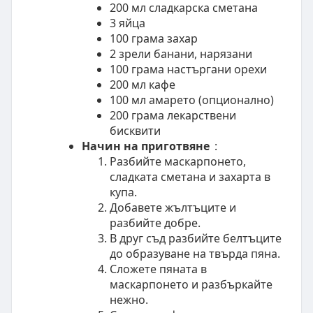
200 мл сладкарска сметана
3 яйца
100 грама захар
2 зрели банани, нарязани
100 грама настъргани орехи
200 мл кафе
100 мл амарето (опционално)
200 грама лекарствени
бисквити
Начин на приготвяне
:
Разбийте маскарпонето,
сладката сметана и захарта в
купа.
Добавете жълтъците и
разбийте добре.
В друг съд разбийте белтъците
до образуване на твърда пянa.
Сложете пяната в
маскарпонето и разбъркайте
нежно.