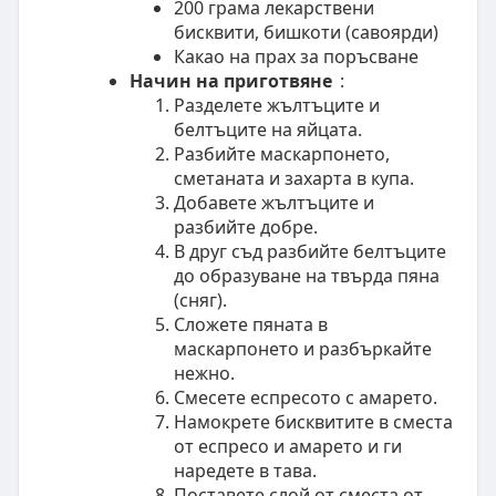
200 грама лекарствени
бисквити, бишкоти (савоярди)
Какао на прах за поръсване
Начин на приготвяне
:
Разделете жълтъците и
белтъците на яйцата.
Разбийте маскарпонето,
сметаната и захарта в купа.
Добавете жълтъците и
разбийте добре.
В друг съд разбийте белтъците
до образуване на твърда пянa
(сняг).
Сложете пяната в
маскарпонето и разбъркайте
нежно.
Смесете еспресото с амарето.
Намокрете бисквитите в сместа
от еспресо и амарето и ги
наредете в тава.
Поставете слой от сместа от