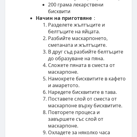
200 грама лекарствени
бисквити
Начин на приготвяне
:
Разделете жълтъците и
белтъците на яйцата.
Разбийте маскарпонето,
сметаната и жълтъците.
В друг съд разбийте белтъците
до образуване на пяна.
Сложете пяната в сместа от
маскарпоне.
Намокрете бисквитите в кафето
и амаретото.
Наредете бисквитите в тава.
Поставете слой от сместа от
маскарпоне върху бисквитите.
Повторете процеса и
завършете със слой от
маскарпоне.
Охладете за няколко часа