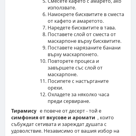
Смесете кафето с амарето, ако
използвате.
Намокрете бисквитите в сместа
от кафето и амаретото.
Наредете бисквитите в тава.
Поставете слой от сместа от
маскарпоне върху бисквитите.
Поставете нарязаните банани
върху маскарпонето.
Повторете процеса и
завършете със слой от
маскарпоне.
Посипете с настърганите
орехи.
Охладете за няколко часа
преди сервиране.
Тирамису
е повече от десерт - той е
симфония от вкусове и аромати
, които
събуждат сетивата и зареждат душата с
удоволствие. Независимо от вашия избор на