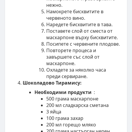
нежно.
Намокрете бисквитите в
червеното вино.
Наредете бисквитите в тава.
Поставете слой от сместа от
маскарпоне върху бисквитите.
Посипете с червените плодове.
Повторете процеса и
завършете със слой от
маскарпоне.
Охладете за няколко часа
преди сервиране.
Шоколадово Тирамису:
Необходими продукти
:
500 грама маскарпоне
200 мл сладкарска сметана
3 яйца
100 грама захар
200 мл горещо мляко
200 грама настърган черен