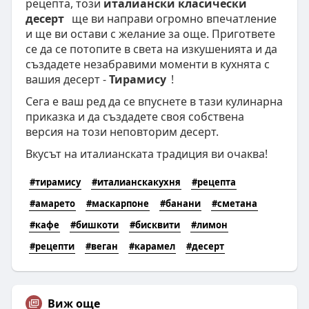
рецепта, този
италиански класически
десерт
ще ви направи огромно впечатление
и ще ви остави с желание за още. Пригответе
се да се потопите в света на изкушенията и да
създадете незабравими моменти в кухнята с
вашия десерт -
Тирамису
!
Сега е ваш ред да се впуснете в тази кулинарна
приказка и да създадете своя собствена
версия на този неповторим десерт.
Вкусът на италианската традиция ви очаква!
#тирамису
#италианскакухня
#рецепта
#амарето
#маскарпоне
#банани
#сметана
#кафе
#бишкоти
#бисквити
#лимон
#рецепти
#веган
#карамел
#десерт
Виж още