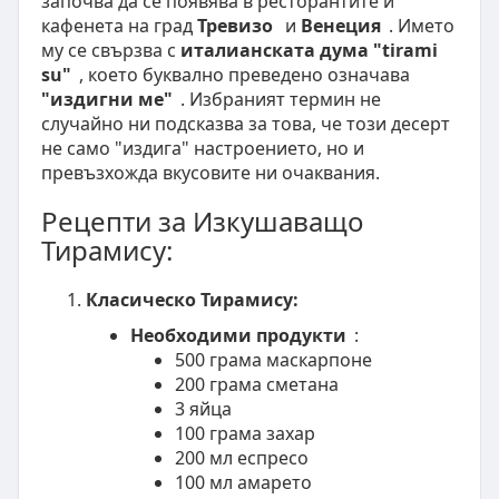
започва да се появява в ресторантите и
кафенета на град
Тревизо
и
Венеция
. Името
му се свързва с
италианската дума "tirami
su"
, което буквално преведено означава
"издигни ме"
. Избраният термин не
случайно ни подсказва за това, че този десерт
не само "издига" настроението, но и
превъзхожда вкусовите ни очаквания.
Рецепти за Изкушаващо
Тирамису:
Класическо Тирамису:
Необходими продукти
:
500 грама маскарпоне
200 грама сметана
3 яйца
100 грама захар
200 мл еспресо
100 мл амарето