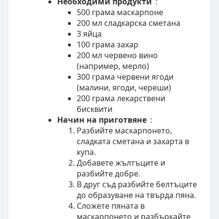
Необходими продукти
:
500 грама маскарпоне
200 мл сладкарска сметана
3 яйца
100 грама захар
200 мл червено вино
(например, мерло)
300 грама червени ягоди
(малини, ягоди, череши)
200 грама лекарствени
бисквити
Начин на приготвяне
:
Разбийте маскарпонето,
сладката сметана и захарта в
купа.
Добавете жълтъците и
разбийте добре.
В друг съд разбийте белтъците
до образуване на твърда пянa.
Сложете пяната в
маскарпонето и разбъркайте