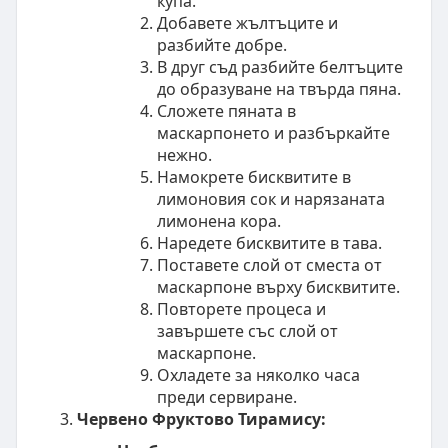
купа.
Добавете жълтъците и
разбийте добре.
В друг съд разбийте белтъците
до образуване на твърда пянa.
Сложете пяната в
маскарпонето и разбъркайте
нежно.
Намокрете бисквитите в
лимоновия сок и нарязаната
лимонена кора.
Наредете бисквитите в тава.
Поставете слой от сместа от
маскарпоне върху бисквитите.
Повторете процеса и
завършете със слой от
маскарпоне.
Охладете за няколко часа
преди сервиране.
Червено Фруктово Тирамису: