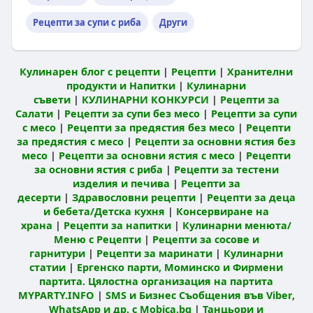
Рецепти за супи с риба
Други
Кулинарен блог с рецепти
|
Рецепти
|
Хранителни
продукти и Напитки
|
Кулинарни
съвети
|
КУЛИНАРНИ КОНКУРСИ
|
Рецепти за
Салати
|
Рецепти за супи без месо
|
Рецепти за супи
с месо
|
Рецепти за предястия без месо
|
Рецепти
за предястия с месо
|
Рецепти за основни ястия без
месо
|
Рецепти за основни ястия с месо
|
Рецепти
за основни ястия с риба
|
Рецепти за тестени
изделия и печива
|
Рецепти за
десерти
|
Здравословни рецепти
|
Рецепти за деца
и бебета/Детска кухня
|
Консервиране на
храна
|
Рецепти за напитки
|
Кулинарни менюта/
Меню с Рецепти
|
Рецепти за сосове и
гарнитури
|
Рецепти за маринати
|
Кулинарни
статии
|
Ергенско парти, Моминско и Фирмени
партита. Цялостна организация на партита
MYPARTY.INFO
|
SMS и Бизнес Съобщения във Viber,
WhatsApp и др. с Mobica.bg
|
Танцьори и