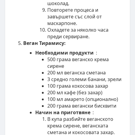
шоколад.
Повторете процеса и
завършете със слой от
маскарпоне.
Охладете за няколко часа
преди сервиране.
Веган Тирамису:
Необходими продукти
:
500 грама веганско крема
сирене
200 мл веганска сметана
3 средно големи банани, зрели
100 грама кокосова захар
200 мл кафе (без захар)
100 мл амарето (опционално)
200 грама вегански бисквити
Начин на приготвяне
:
В купа разбийте веганското
крема сирене, веганската
сметана и кокосовата захар.