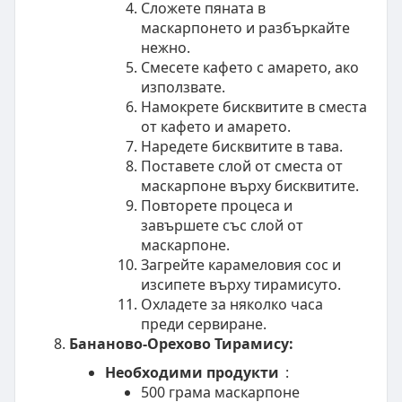
Сложете пяната в
маскарпонето и разбъркайте
нежно.
Смесете кафето с амарето, ако
използвате.
Намокрете бисквитите в сместа
от кафето и амарето.
Наредете бисквитите в тава.
Поставете слой от сместа от
маскарпоне върху бисквитите.
Повторете процеса и
завършете със слой от
маскарпоне.
Загрейте карамеловия сос и
изсипете върху тирамисуто.
Охладете за няколко часа
преди сервиране.
Бананово-Орехово Тирамису:
Необходими продукти
:
500 грама маскарпоне