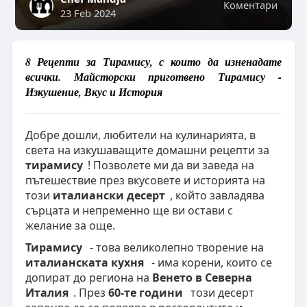
Коментари
23 Feb 2024
8 Рецепти за Тирамису, с които да изненадате
всички. Майсторски приготвено Тирамису -
Изкушение, Вкус и История
Добре дошли, любители на кулинарията, в
света на изкушаващите домашни рецепти за
тирамису
! Позволете ми да ви заведа на
пътешествие през вкусовете и историята на
този
италиански десерт
, който завладява
сърцата и непременно ще ви остави с
желание за още.
Тирамису
- това великолепно творение на
италианската кухня
- има корени, които се
допират до региона на
Венето в Северна
Италия
. През
60-те години
този десерт