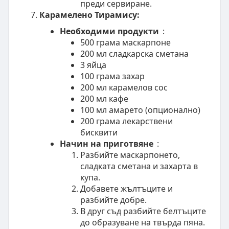
преди сервиране.
Карамелено Тирамису:
Необходими продукти
:
500 грама маскарпоне
200 мл сладкарска сметана
3 яйца
100 грама захар
200 мл карамелов сос
200 мл кафе
100 мл амарето (опционално)
200 грама лекарствени
бисквити
Начин на приготвяне
:
Разбийте маскарпонето,
сладката сметана и захарта в
купа.
Добавете жълтъците и
разбийте добре.
В друг съд разбийте белтъците
до образуване на твърда пянa.