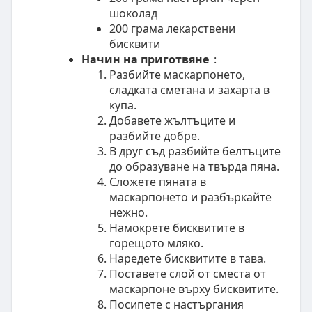
шоколад
200 грама лекарствени
бисквити
Начин на приготвяне
:
Разбийте маскарпонето,
сладката сметана и захарта в
купа.
Добавете жълтъците и
разбийте добре.
В друг съд разбийте белтъците
до образуване на твърда пянa.
Сложете пяната в
маскарпонето и разбъркайте
нежно.
Намокрете бисквитите в
горещото мляко.
Наредете бисквитите в тава.
Поставете слой от сместа от
маскарпоне върху бисквитите.
Посипете с настъргания