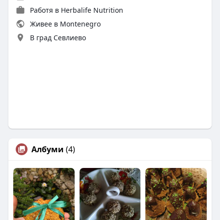
Работя в Herbalife Nutrition
Живее в Montenegro
В град Севлиево
Албуми
(4)