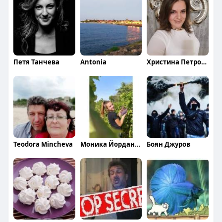
Петя Танчева
Antonia
Христина Петрова
Teodora Mincheva
Моника Йорданова
Боян Джуров