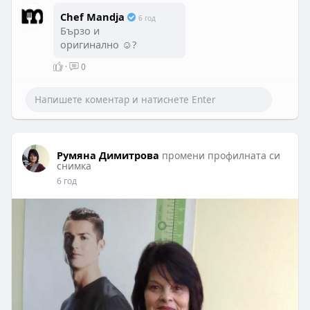
Chef Mandja
6 год
Бързо и
оригинално ☺️?
·
0
Румяна Димитрова
промени профилната си
снимка
6 год