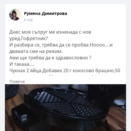
Румяна Димитрова
6 год
Днес моя съпруг ме изненада с нов
уред.Гофретник?
И разбира се, трябва да се пробва.Ноооо....и
двамата сме на режим.
Ами ще трябва да е здравословно ?
И такааа....
Чукнах 2 яйца.Добавих 20 г кокосово брашно,50
г краве сирене и 50 г крема сирене,2 ч.л.
Повече
бакпулвер.Всичко това в Нутрибулета.
Изпекох 2 гофрети.
Отгоре настъргах малко кашкавал.
Да ни е сладко.