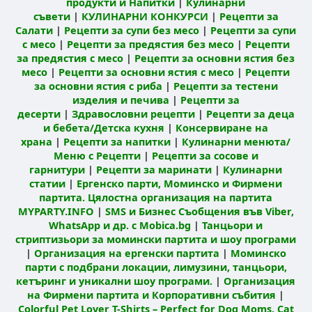
продукти и Напитки
|
Кулинарни
съвети
|
КУЛИНАРНИ КОНКУРСИ
|
Рецепти за
Салати
|
Рецепти за супи без месо
|
Рецепти за супи
с месо
|
Рецепти за предястия без месо
|
Рецепти
за предястия с месо
|
Рецепти за основни ястия без
месо
|
Рецепти за основни ястия с месо
|
Рецепти
за основни ястия с риба
|
Рецепти за тестени
изделия и печива
|
Рецепти за
десерти
|
Здравословни рецепти
|
Рецепти за деца
и бебета/Детска кухня
|
Консервиране на
храна
|
Рецепти за напитки
|
Кулинарни менюта/
Меню с Рецепти
|
Рецепти за сосове и
гарнитури
|
Рецепти за маринати
|
Кулинарни
статии
|
Ергенско парти, Моминско и Фирмени
партита. Цялостна организация на партита
MYPARTY.INFO
|
SMS и Бизнес Съобщения във Viber,
WhatsApp и др. с Mobica.bg
|
Танцьори и
стриптизьори за момински партита и шоу програми
|
Организация на ергенски партита
|
Моминско
парти с подбрани локации, лимузини, танцьори,
кетъринг и уникални шоу програми.
|
Организация
на Фирмени партита и Корпоративни събития
|
Colorful Pet Lover T-Shirts – Perfect for Dog Moms, Cat