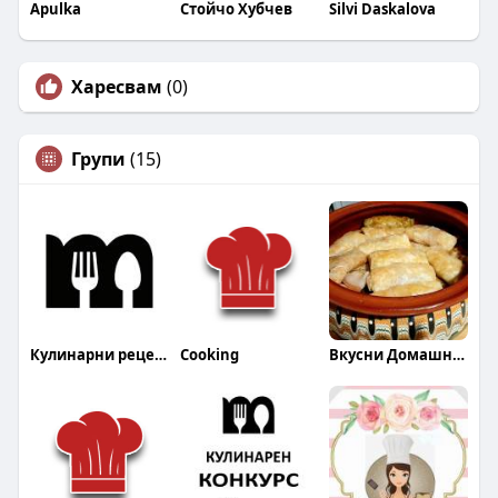
Apulka
Стойчо Хубчев
Silvi Daskalova
Харесвам
(0)
Групи
(15)
Кулинарни рецепти
Cooking
Вкусни Домашни Гозби