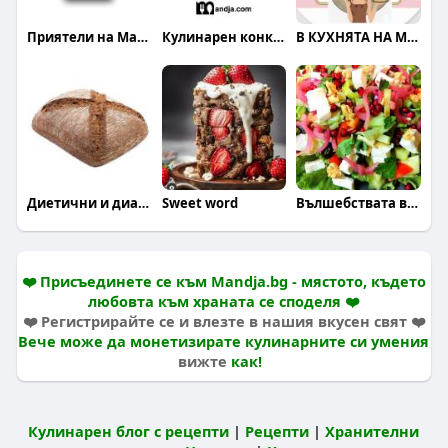
Приятели на Mandja.bg
Кулинарен конкурс
В КУХНЯТА НА МОДЕРНАТА ЖЕНА
Диетични и диабетични храни
Sweet word
Вълшебствата в кухнята на Галя
❤️ Присъединете се към Mandja.bg - мястото, където
любовта към храната се споделя ❤️
❤️ Регистрирайте се и влезте в нашия вкусен свят ❤️
Вече може да монетизирате кулинарните си умения
вижте
как!
Кулинарен блог с рецепти
|
Рецепти
|
Хранителни