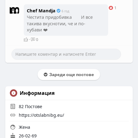
1
Chef Mandja
6 год
Честита придобивка
И все
такива вкуснотии, че и по-
хубави ❤️
·
0
Зареди още постове
Информация
82
Постове
https://otslabnibg.eu/
Жена
26-02-69