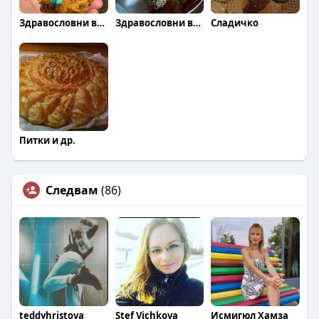
Здравословни вкусотийки
Здравословни вкусотийки
Сладичко
Питки и др.
Следвам
(86)
teddyhristova
Stef Vichkova
Исмигюл Хамза