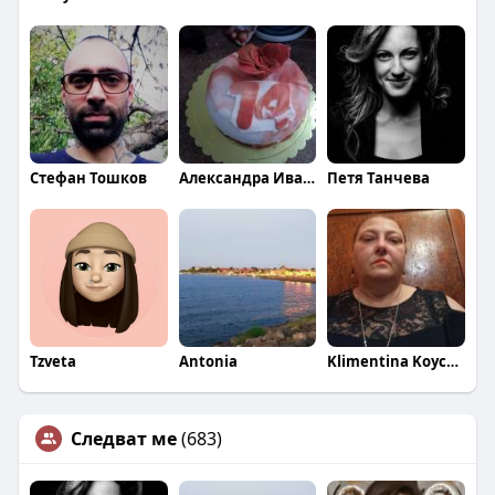
Стефан Тошков
Александра Иванова
Петя Танчева
Tzveta
Antonia
Klimentina Koycheva
Следват ме
(683)