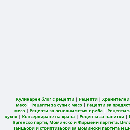
Кулинарен блог с рецепти
|
Рецепти
|
Хранителни 
месо
|
Рецепти за супи с месо
|
Рецепти за предяст
месо
|
Рецепти за основни ястия с риба
|
Рецепти з
кухня
|
Консервиране на храна
|
Рецепти за напитки
|
Ергенско парти, Моминско и Фирмени партита. Цял
Танцьори и стриптизьори за момински партита и ш