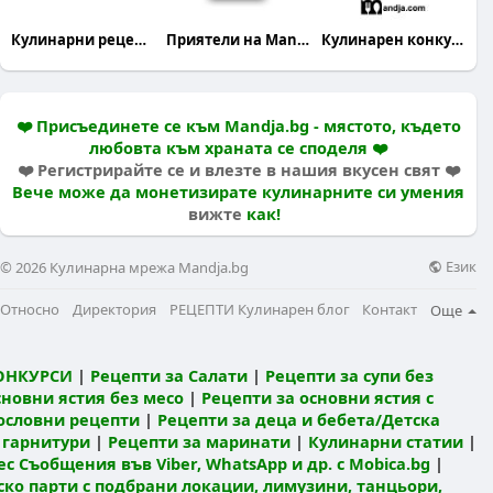
Кулинарни рецепти
Приятели на Mandja.bg
Кулинарен конкурс
❤️ Присъединете се към Mandja.bg - мястото, където
любовта към храната се споделя ❤️
❤️ Регистрирайте се и влезте в нашия вкусен свят ❤️
Вече може да монетизирате кулинарните си умения
вижте
как!
Език
© 2026 Кулинарна мрежа Mandja.bg
Относно
Директория
РЕЦЕПТИ Кулинарен блог
Контакт
Още
ОНКУРСИ
|
Рецепти за Салати
|
Рецепти за супи без
сновни ястия без месо
|
Рецепти за основни ястия с
ословни рецепти
|
Рецепти за деца и бебета/Детска
 гарнитури
|
Рецепти за маринати
|
Кулинарни статии
|
с Съобщения във Viber, WhatsApp и др. с Mobica.bg
|
ко парти с подбрани локации, лимузини, танцьори,