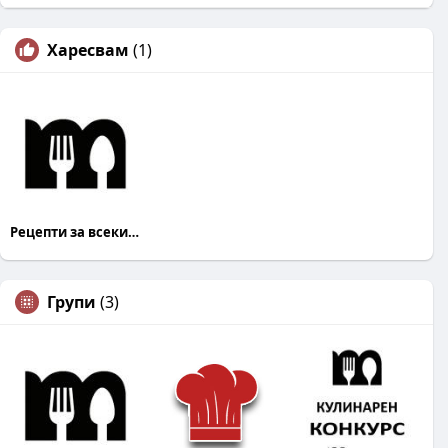
Харесвам
(1)
Рецепти за всеки Mandja.bg
Групи
(3)