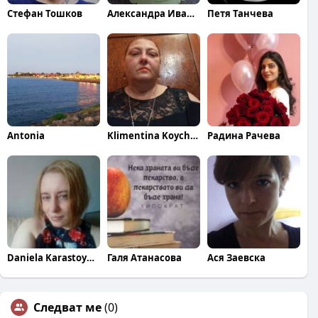
Стефан Тошков
Александра Иванова
Петя Танчева
Antonia
Klimentina Koycheva
Радина Рачева
Daniela Karastoykova
Галя Атанасова
Ася Заевска
Следват ме
(0)