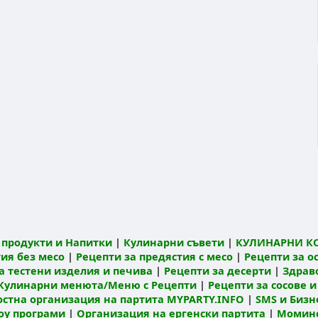
продукти и Напитки
|
Кулинарни съвети
|
КУЛИНАРНИ К
ия без месо
|
Рецепти за предястия с месо
|
Рецепти за о
а тестени изделия и печива
|
Рецепти за десерти
|
Здрав
Кулинарни менюта/Меню с Рецепти
|
Рецепти за сосове и
остна организация на партита MYPARTY.INFO
|
SMS и Бизне
оу програми
|
Организация на ергенски партита
|
Моминс