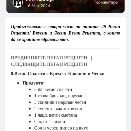
Коментари
16 Mar 2024
Продължаваме с втора част на нашите 20 Веган
Рецепти! Вкусни и Лесни Веган Рецепти, с които
да се храните здравословно.
|
ПРЕДИШНИТЕ ВЕГАН РЕЦЕПТИ
СЛЕДВАЩИТЕ ВЕГАН РЕЦЕПТИ
8.Веган Спагети с Крем от Броколи и Чесън
Продукти:
350г веган спагети
1 глава броколи, нарязана
3 скилидки нарязан чесън
2 супени лъжици зехтин
1 чаша веган сметана
Сок от 1 лимон
Сол и черен пипер на вкус