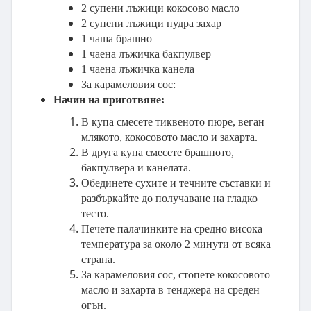
2 супени лъжици кокосово масло
2 супени лъжици пудра захар
1 чаша брашно
1 чаена лъжичка бакпулвер
1 чаена лъжичка канела
За карамеловия сос:
Начин на приготвяне:
В купа смесете тиквеното пюре, веган
млякото, кокосовото масло и захарта.
В друга купа смесете брашното,
бакпулвера и канелата.
Обединете сухите и течните съставки и
разбъркайте до получаване на гладко
тесто.
Печете палачинките на средно висока
температура за около 2 минути от всяка
страна.
За карамеловия сос, стопете кокосовото
масло и захарта в тенджера на среден
огън.