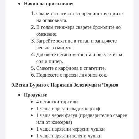
Начин на приготвяне:
Сварете спагетите според инструкциите
на опаковката.
В голям тенджера сварете броколите до
омекване.
Загрейте зехтина в тиган и запържете
чесъна за минута.
Добавете веган сметаната и овкусете със
сол и пипер.
Смесете с карфиола и спагетите.
Поднесете с пресен лимонов сок.
9.Веган Бурито с Нарязани Зеленчуци и Чоризо
Продукти:
4 вегански тортили
1 чаша нарязан сладък картоф
1 чаша черен фасул (предварително сварен
или от консерва)
1 чаша нарязани червени чушки
1 чаша нарязани зелени чушки