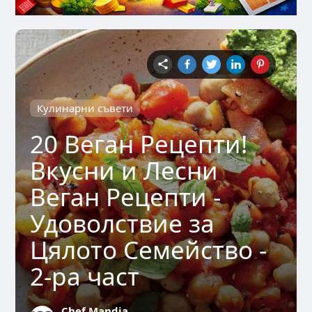
Кулинарни съвети
20 Веган Рецепти!
Вкусни и Лесни
Веган Рецепти -
Удоволствие за
Цялото Семейство -
2-ра част
Chef Mandja