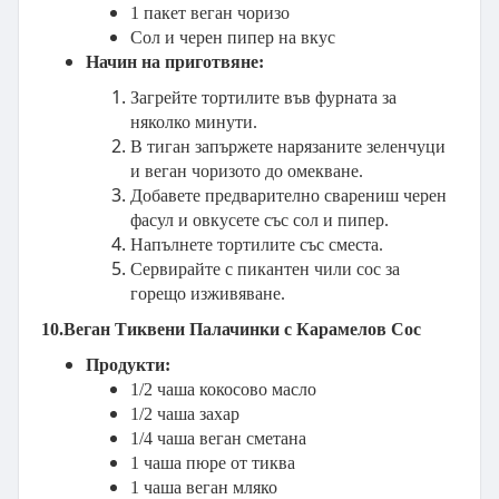
1 пакет веган чоризо
Сол и черен пипер на вкус
Начин на приготвяне:
Загрейте тортилите във фурната за
няколко минути.
В тиган запържете нарязаните зеленчуци
и веган чоризото до омекване.
Добавете предварително сварениш черен
фасул и овкусете със сол и пипер.
Напълнете тортилите със сместа.
Сервирайте с пикантен чили сос за
горещо изживяване.
10.Веган Тиквени Палачинки с Карамелов Сос
Продукти:
1/2 чаша кокосово масло
1/2 чаша захар
1/4 чаша веган сметана
1 чаша пюре от тиква
1 чаша веган мляко