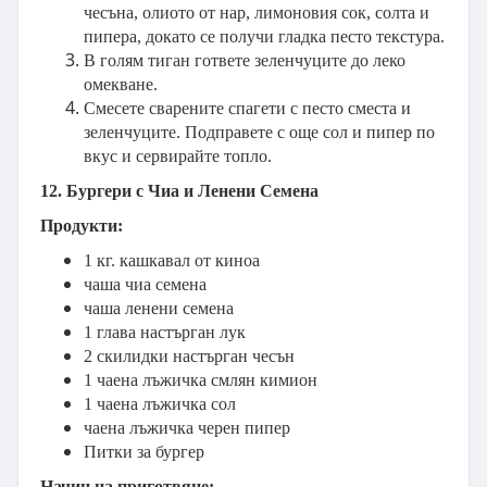
чесъна, олиото от нар, лимоновия сок, солта и
пипера, докато се получи гладка песто текстура.
В голям тиган гответе зеленчуците до леко
омекване.
Смесете сварените спагети с песто сместа и
зеленчуците. Подправете с още сол и пипер по
вкус и сервирайте топло.
12. Бургери с Чиа и Ленени Семена
Продукти:
1 кг. кашкавал от киноа
чаша чиа семена
чаша ленени семена
1 глава настърган лук
2 скилидки настърган чесън
1 чаена лъжичка смлян кимион
1 чаена лъжичка сол
чаена лъжичка черен пипер
Питки за бургер
Начин на приготвяне: