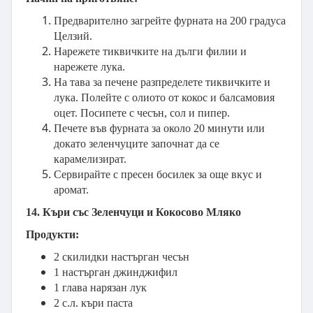
Предварително загрейте фурната на 200 градуса
Целзий.
Нарежете тиквичките на дълги филии и
нарежете лука.
На тава за печене разпределете тиквичките и
лука. Полейте с олиото от кокос и балсамовия
оцет. Посипете с чесън, сол и пипер.
Печете във фурната за около 20 минути или
докато зеленчуците започнат да се
карамелизират.
Сервирайте с пресен босилек за още вкус и
аромат.
14. Къри със Зеленчуци и Кокосово Мляко
Продукти:
2 скилидки настърган чесън
1 настърган джинджифил
1 глава нарязан лук
2 с.л. къри паста