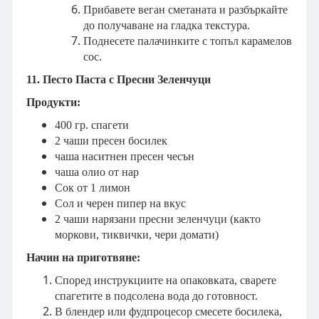
Прибавете веган сметаната и разбъркайте
до получаване на гладка текстура.
Поднесете палачинките с топъл карамелов
сос.
11. Песто Паста с Пресни Зеленчуци
Продукти:
400 гр. спагети
2 чаши пресен босилек
чаша наситнен пресен чесън
чаша олио от нар
Сок от 1 лимон
Сол и черен пипер на вкус
2 чаши нарязани пресни зеленчуци (както
моркови, тиквички, чери домати)
Начин на приготвяне:
Според инструкциите на опаковката, сварете
спагетите в подсолена вода до готовност.
В блендер или фудпроцесор смесете босилека,