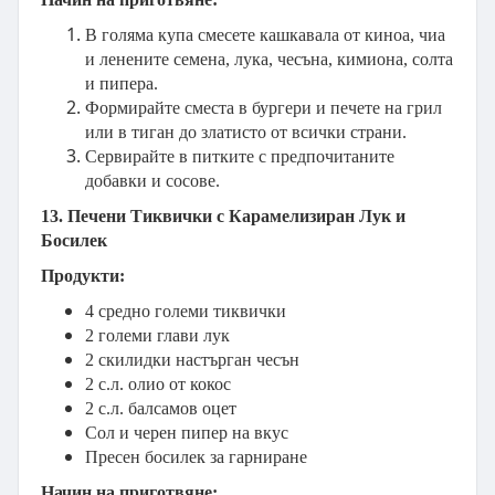
В голяма купа смесете кашкавала от киноа, чиа
и ленените семена, лука, чесъна, кимиона, солта
и пипера.
Формирайте сместа в бургери и печете на грил
или в тиган до златисто от всички страни.
Сервирайте в питките с предпочитаните
добавки и сосове.
13. Печени Тиквички с Карамелизиран Лук и
Босилек
Продукти:
4 средно големи тиквички
2 големи глави лук
2 скилидки настърган чесън
2 с.л. олио от кокос
2 с.л. балсамов оцет
Сол и черен пипер на вкус
Пресен босилек за гарниране
Начин на приготвяне: