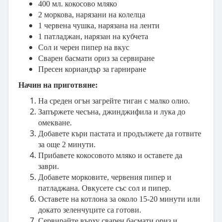
400 мл. кокосово мляко
2 моркова, нарязани на колелца
1 червена чушка, нарязана на ленти
1 патладжан, нарязан на кубчета
Сол и черен пипер на вкус
Сварен басмати ориз за сервиране
Пресен кориандър за гарниране
Начин на приготвяне:
На среден огън загрейте тиган с малко олио.
Запържете чесъна, джинджифила и лука до
омекване.
Добавете къри пастата и продължете да готвите
за още 2 минути.
Прибавете кокосовото мляко и оставете да
заври.
Добавете морковите, червения пипер и
патладжана. Овкусете със сол и пипер.
Оставете на котлона за около 15-20 минути или
докато зеленчуците са готови.
Сервирайте върху сварен басмати ориз и