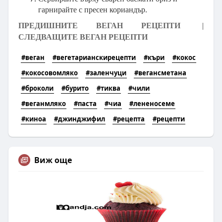
гарнирайте с пресен кориандър.
ПРЕДИШНИТЕ ВЕГАН РЕЦЕПТИ
|
СЛЕДВАЩИТЕ ВЕГАН РЕЦЕПТИ
#веган
#вегетарианскирецепти
#къри
#кокос
#кокосовомляко
#заленчуци
#вегансметана
#броколи
#бурито
#тиква
#чили
#веганмляко
#паста
#чиа
#лененосеме
#киноа
#джинджифил
#рецепта
#рецепти
Виж още