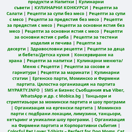
продукти и Напитки
|
Кулинарни
съвети
|
КУЛИНАРНИ КОНКУРСИ
|
Рецепти за
Салати
|
Рецепти за супи без месо
|
Рецепти за супи
с месо
|
Рецепти за предястия без месо
|
Рецепти
за предястия с месо
|
Рецепти за основни ястия без
месо
|
Рецепти за основни ястия с месо
|
Рецепти
за основни ястия с риба
|
Рецепти за тестени
изделия и печива
|
Рецепти за
десерти
|
Здравословни рецепти
|
Рецепти за деца
и бебета/Детска кухня
|
Консервиране на
храна
|
Рецепти за напитки
|
Кулинарни менюта/
Меню с Рецепти
|
Рецепти за сосове и
гарнитури
|
Рецепти за маринати
|
Кулинарни
статии
|
Ергенско парти, Моминско и Фирмени
партита. Цялостна организация на партита
MYPARTY.INFO
|
SMS и Бизнес Съобщения във Viber,
WhatsApp и др. с Mobica.bg
|
Танцьори и
стриптизьори за момински партита и шоу програми
|
Организация на ергенски партита
|
Моминско
парти с подбрани локации, лимузини, танцьори,
кетъринг и уникални шоу програми.
|
Организация
на Фирмени партита и Корпоративни събития
|
Colorful Pet Lover T-Shirts – Perfect for Dog Moms, Cat