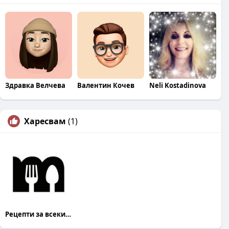
Здравка Велчева
Валентин Кочев
Neli Kostadinova
Харесвам
(1)
Рецепти за всеки Mandja.bg