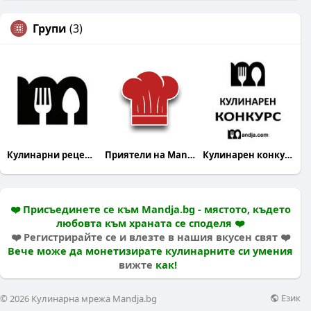
Групи
(3)
Кулинарни рецепти
Приятели на Mandja.bg
Кулинарен конкурс
❤️ Присъединете се към Mandja.bg - мястото, където
любовта към храната се споделя ❤️
❤️ Регистрирайте се и влезте в нашия вкусен свят ❤️
Вече може да монетизирате кулинарните си умения
вижте
как!
Език
© 2026 Кулинарна мрежа Mandja.bg