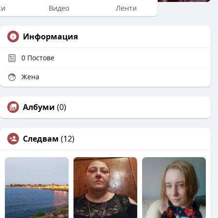
ки
Видео
Ленти
Информация
0
Постове
Жена
Албуми
(0)
Следвам
(12)