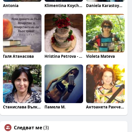
Antonia
Klimentina Koycheva
Daniela Karastoykova
Галя Атанасова
Hristina Petrova - Georgieva
Violeta Mateva
Станислава Вълкова
Памела М.
Антоанета Ранчева
Следват ме
(3)