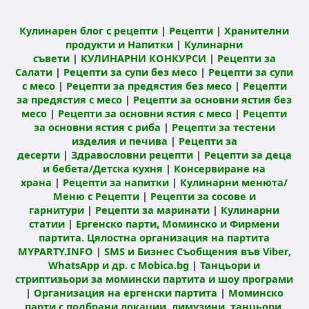
Кулинарен блог с рецепти
|
Рецепти
|
Хранителни
продукти и Напитки
|
Кулинарни
съвети
|
КУЛИНАРНИ КОНКУРСИ
|
Рецепти за
Салати
|
Рецепти за супи без месо
|
Рецепти за супи
с месо
|
Рецепти за предястия без месо
|
Рецепти
за предястия с месо
|
Рецепти за основни ястия без
месо
|
Рецепти за основни ястия с месо
|
Рецепти
за основни ястия с риба
|
Рецепти за тестени
изделия и печива
|
Рецепти за
десерти
|
Здравословни рецепти
|
Рецепти за деца
и бебета/Детска кухня
|
Консервиране на
храна
|
Рецепти за напитки
|
Кулинарни менюта/
Меню с Рецепти
|
Рецепти за сосове и
гарнитури
|
Рецепти за маринати
|
Кулинарни
статии
|
Ергенско парти, Моминско и Фирмени
партита. Цялостна организация на партита
MYPARTY.INFO
|
SMS и Бизнес Съобщения във Viber,
WhatsApp и др. с Mobica.bg
|
Танцьори и
стриптизьори за момински партита и шоу програми
|
Организация на ергенски партита
|
Моминско
парти с подбрани локации, лимузини, танцьори,