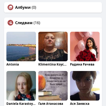
Албуми
(0)
Следвам
(16)
Antonia
Klimentina Koycheva
Радина Рачева
Daniela Karastoykova
Галя Атанасова
Ася Заевска