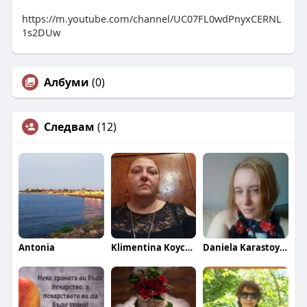
https://m.youtube.com/channel/UC07FL0wdPnyxCERNL
1s2DUw
Албуми
(0)
Следвам
(12)
Antonia
Klimentina Koycheva
Daniela Karastoykova