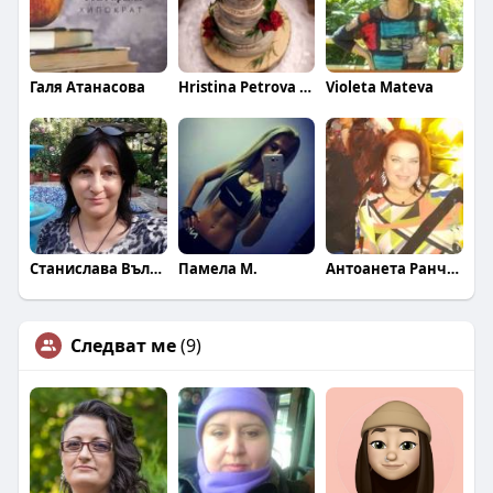
Галя Атанасова
Hristina Petrova - Georgieva
Violeta Mateva
Станислава Вълкова
Памела М.
Антоанета Ранчева
Следват ме
(9)