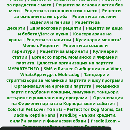
за предястия с месо
|
Рецепти за основни ястия без
месо
|
Рецепти за основни ястия с месо
|
Рецепти
за основни ястия с риба
|
Рецепти за тестени
изделия и печива
|
Рецепти за
десерти
|
Здравословни рецепти
|
Рецепти за деца
и бебета/Детска кухня
|
Консервиране на
храна
|
Рецепти за напитки
|
Кулинарни менюта/
Меню с Рецепти
|
Рецепти за сосове и
гарнитури
|
Рецепти за маринати
|
Кулинарни
статии
|
Ергенско парти, Моминско и Фирмени
партита. Цялостна организация на партита
MYPARTY.INFO
|
SMS и Бизнес Съобщения във Viber,
WhatsApp и др. с Mobica.bg
|
Танцьори и
стриптизьори за момински партита и шоу програми
|
Организация на ергенски партита
|
Моминско
парти с подбрани локации, лимузини, танцьори,
кетъринг и уникални шоу програми.
|
Организация
на Фирмени партита и Корпоративни събития
|
Colorful Pet Lover T-Shirts – Perfect for Dog Moms, Cat
Dads & Reptile Fans
|
Kredi.bg – Бързи кредити,
онлайн заеми и финансови обяви
|
Predloji.com –
Безплатни обяви и услуги в България