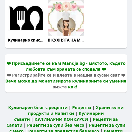
Кулинарно списание Mandja
В КУХНЯТА НА МОДЕРНАТА ЖЕНА
❤️ Присъединете се към Mandja.bg - мястото, където
любовта към храната се споделя ❤️
❤️ Регистрирайте се и влезте в нашия вкусен свят ❤️
Вече може да монетизирате кулинарните си умения
вижте
как!
Кулинарен блог с рецепти
|
Рецепти
|
Хранителни
продукти и Напитки
|
Кулинарни
съвети
|
КУЛИНАРНИ КОНКУРСИ
|
Рецепти за
Салати
|
Рецепти за супи без месо
|
Рецепти за супи
с месо
|
Рецепти за предястия без месо
|
Рецепти