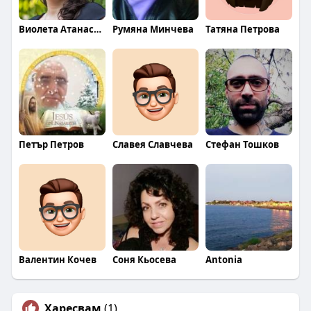
Виолета Атанасова
Румяна Минчева
Татяна Петрова
Петър Петров
Славея Славчева
Стефан Тошков
Валентин Кочев
Соня Кьосева
Antonia
Харесвам
(1)